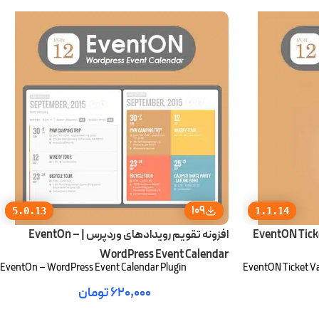
109
5.0.13
1.1.14
تغییر گزینه ها و رویدادها | EventON Ticket
افزونه تقویم رویدادهای وردپرس | EventOn –
WordPress Event Calendar
EventOn – WordPress Event Calendar Plugin
EventON Ticket Va
۶۲۰,۰۰۰
تومان