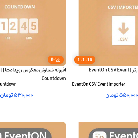
13
1.1.10
افزونه ایونت ایمپورتر | EventOn CSV Event
افز
Countdown
ountdown
EventOn CSV Event Importer
۵۵۰,۰۰۰
تومان
۵۳۰,۰۰۰
تومان
رید
افزودن به سبد خرید