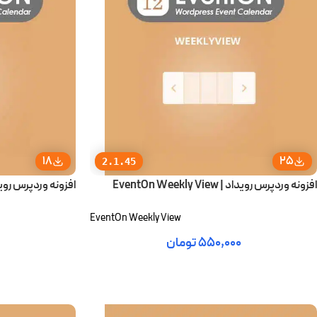
18
25
2.1.45
افزونه وردپرس رویداد | EventOn Weekly View
افزونه وردپرس رویدادها | riber
EventOn Weekly View
۵۵۰,۰۰۰
تومان
افزودن به سبد خرید
افزودن به سبد خ