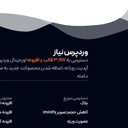
افزودن به سبد خرید
افزودن به سبد خ
وردپرس نیاز
دسترسی به
3,917
قالب
و
افزونه
اورجینال وردپ
آپدیت روزانه، اضافه شدن محصولات جدید به صو
دامنه.
دسترسی سریع
محبوب ت
بلاگ
افزونه ا
کاهش حجم تصویر iminify
افزونه 
عضویت ویژه
افزونه 