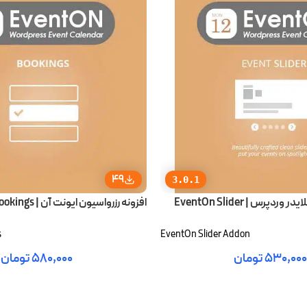
49
3.0.1
افزونه پیشرفته اسلایدر وردپرس | EventOn Slider
افزونه رزرواسیون ایونت آن | EventOn Bookings
s
EventOn Slider Addon
۵۳۰,۰۰۰
تومان
۵۸۰,۰۰۰
تومان
رید
افزودن به سبد خرید