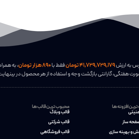
رید
افزودن به سبد خرید
رس به ارزش
41,729,729,179 تومان
فقط با
890 هزار تومان
، به همراه
رت هفتگی، گارانتی بازگشت وجه و استفاده از هر محصول در بینهایت
رین افزونه ها
محبوب ترین قالب ها
منیتی
قالب وبلاگ
صفحه ساز
قالب شرکتی
کش و بهینه سازی
قالب فروشگاهی