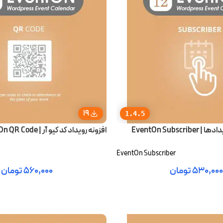
19
1.4.5
EventOn Subsc
افزونه رویداد کد کیو آر | EventOn QR Code
EventOn Subscriber
۵۳۰,۰۰۰
تومان
۵۶۰,۰۰۰
تومان
رید
افزودن به سبد خرید