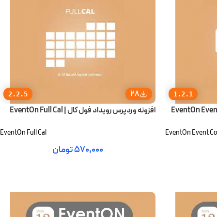
28
2.2.5
1.2.1
ونه شمارش معکوس رویدادها | EventOn Event
افزونه وردپرس رویداد فول کال | EventOn Full Cal
EventOn Full Cal
EventOn Event C
۵۷۰,۰۰۰
تومان
افزودن به سبد خرید