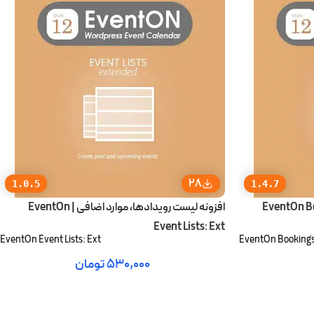
28
1.0.5
1.4.7
افزونه لیست رویدادها، موارد اضافی | EventOn
Event Lists: Ext
EventOn Event Lists: Ext
EventOn Booking
۵۳۰,۰۰۰
تومان
افزودن به سبد خرید