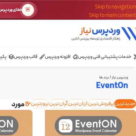
Skip to navigation
🚨
خطای وردپرس؟
Skip to main content
خدمات پشتیبانی فنی وردپرس
افزونه وردپرس
قالب وردپرس
پکی
وردپرس نیاز
/
برند ها
EventOn
جدیدترین
پرفروش‌ترین
ارزان‌ترین
گران‌ترین
بروزترین
16
مورد