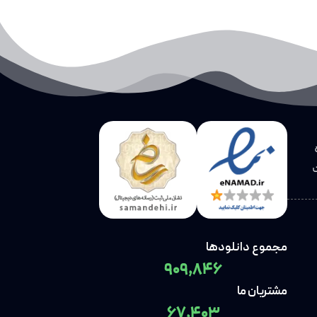
افزودن به سبد خرید
مجموع دانلودها
909,846
مشتریان ما
67,403