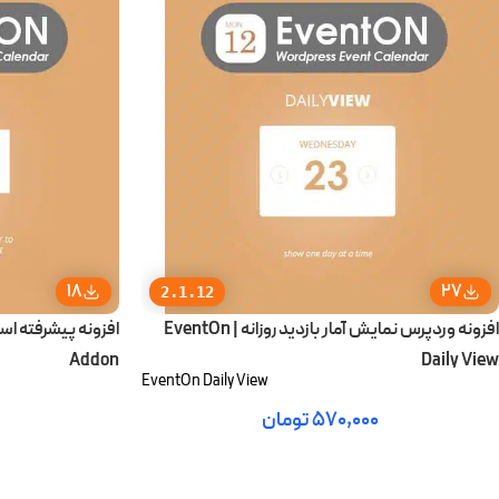
18
27
2.1.12
افزونه وردپرس نمایش آمار بازدید روزانه | EventOn
Addon
Daily View
EventOn Daily View
۵۷۰,۰۰۰
تومان
افزودن به سبد خرید
افزودن به سبد خ