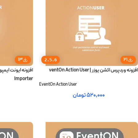
13
21
2.5.6
افزونه وردپرس اکشن یوزر | ventOn Action User
Importer
EventOn Action User
۵۲۰,۰۰۰
تومان
افزودن به سبد خرید
افزودن به سبد خ