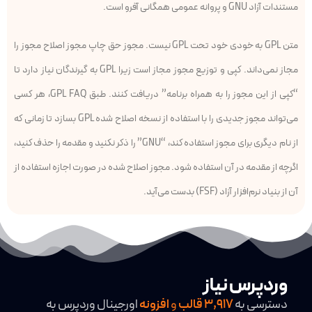
مستندات آزاد GNU و پروانه عمومی همگانی آفرو است.
متن GPL به خودی خود تحت GPL نیست. مجوز حق چاپ مجوز اصلاح مجوز را
مجاز نمی‌داند. کپی و توزیع مجوز مجاز است زیرا GPL به گیرندگان نیاز دارد تا
“کپی از این مجوز را به همراه برنامه” دریافت کنند. طبق GPL FAQ، هر کسی
می‌تواند مجوز جدیدی را با استفاده از نسخه اصلاح شده GPL بسازد تا زمانی که
از نام دیگری برای مجوز استفاده کند، “GNU” را ذکر نکنید و مقدمه را حذف کنید،
اگرچه از مقدمه در آن استفاده شود. مجوز اصلاح شده در صورت اجازه استفاده از
آن از بنیاد نرم‌افزار آزاد (FSF) بدست می‌آید.
وردپرس نیاز
دسترسی به
3,917
قالب
و
افزونه
اورجینال وردپرس به