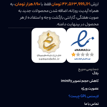
ارزش
42,563,999,161 تومان
فقط با
890 هزار تومان
، به
همراه آپدیت روزانه، اضافه شدن محصولات جدید به
صورت هفتگی، گارانتی بازگشت وجه و استفاده از هر
محصول در بینهایت دامنه.
دسترسی سریع
بلاگ
کاهش حجم تصویر iminify
عضویت ویژه
لایسنس GPL چیست؟
تماس با ما