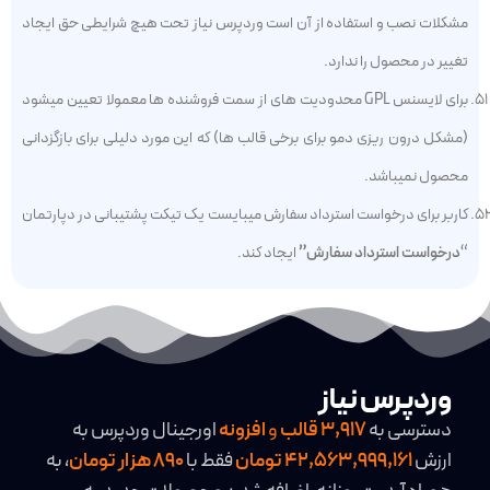
مشکلات نصب و استفاده از آن است وردپرس نیاز تحت هیچ شرایطی حق ایجاد
تغییر در محصول را ندارد.
برای لایسنس GPL محدودیت های از سمت فروشنده ها معمولا تعیین میشود
(مشکل درون ریزی دمو برای برخی قالب ها) که این مورد دلیلی برای بازگزدانی
محصول نمیباشد.
کاربر برای درخواست استرداد سفارش میبایست یک تیکت پشتیبانی در دپارتمان
“
درخواست استرداد سفارش”
ایجاد کند.
وردپرس نیاز
دسترسی به
3,917
قالب
و
افزونه
اورجینال وردپرس به
ارزش
42,563,999,161 تومان
فقط با
890 هزار تومان
، به