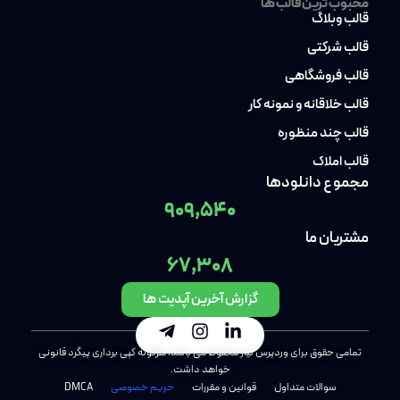
محبوب ترین قالب ها
قالب وبلاگ
قالب شرکتی
قالب فروشگاهی
قالب خلاقانه و نمونه کار
قالب چند منظوره
قالب املاک
مجموع دانلودها
909,540
مشتریان ما
67,308
گزارش آخرین آپدیت ها
تمامی حقوق برای وردپرس نیاز محفوظ می باشد، هرگونه کپی برداری پیگرد قانونی
خواهد داشت.
سوالات متداول
قوانین و مقررات
حریم خصوصی
DMCA