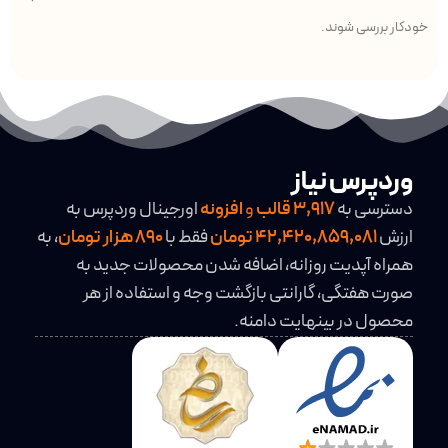
خودکار بررسی شوند.
وردپرس نیاز
دسترسی به
3,917
قالب
و
افزونه
اورجینال وردپرس به
ارزش
42,420,859,081 تومان
فقط با
890 هزار تومان
، به
همراه آپدیت روزانه، اضافه شدن محصولات جدید به
صورت هفتگی، گارانتی بازگشت وجه و استفاده از هر
محصول در بینهایت دامنه.