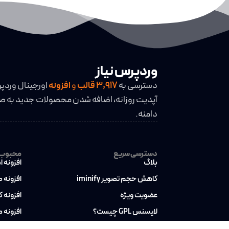
وردپرس نیاز
دسترسی به
3,917
قالب
و
افزونه
اورجینال وردپ
آپدیت روزانه، اضافه شدن محصولات جدید به صو
دامنه.
دسترسی سریع
محبوب ت
بلاگ
افزونه ا
کاهش حجم تصویر iminify
افزونه 
عضویت ویژه
افزونه 
لایسنس GPL چیست؟
افزونه 
تماس با ما
افزونه 