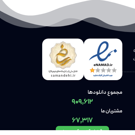
مجموع دانلودها
909,612
مشتریان ما
67,317
گزارش آخرین آپدیت ها