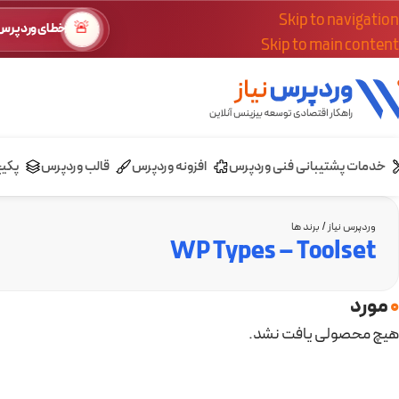
Skip to navigation
🚨
خطای وردپرس؟
Skip to main content
خدمات پشتیبانی فنی وردپرس
افزونه وردپرس
قالب وردپرس
پکی
وردپرس نیاز
/
برند ها
WP Types – Toolset
0
مورد
هیچ محصولی یافت نشد.