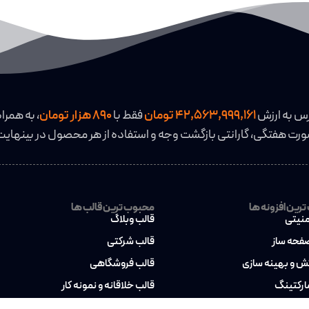
رس به ارزش
42,563,999,161 تومان
فقط با
890 هزار تومان
، به همراه
رت هفتگی، گارانتی بازگشت وجه و استفاده از هر محصول در بینهایت
رین افزونه ها
محبوب ترین قالب ها
منیتی
قالب وبلاگ
صفحه ساز
قالب شرکتی
کش و بهینه سازی
قالب فروشگاهی
مارکتینگ
قالب خلاقانه و نمونه کار
بکاپ
قالب چند منظوره