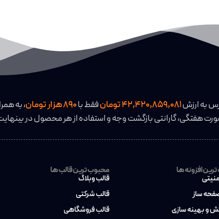
رس به ارزش
42,420,859,081 تومان
فقط با
890 هزار تومان
، به همرا
رت هفتگی، گارانتی بازگشت وجه و استفاده از هر محصول در بینهایت
رین افزونه ها
محبوب ترین قالب ها
منیتی
قالب وبلاگ
صفحه ساز
قالب شرکتی
کش و بهینه سازی
قالب فروشگاهی