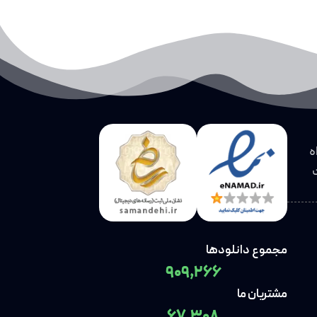
ه
مجموع دانلودها
909,266
مشتریان ما
67,308