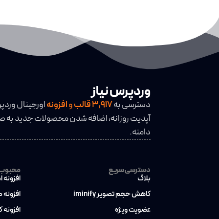
وردپرس نیاز
دسترسی به
3,917
قالب
و
افزونه
اورجینال وردپ
آپدیت روزانه، اضافه شدن محصولات جدید به صو
دامنه.
دسترسی سریع
محبوب ت
بلاگ
افزونه ا
کاهش حجم تصویر iminify
افزونه 
عضویت ویژه
افزونه 