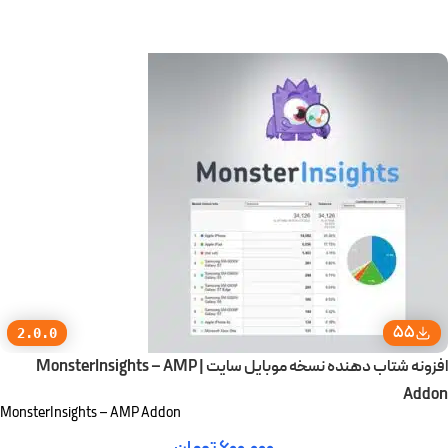
افزودن به سبد خرید
55
2.0.0
افزونه شتاب دهنده نسخه موبایل سایت | MonsterInsights – AMP
Addon
MonsterInsights – AMP Addon