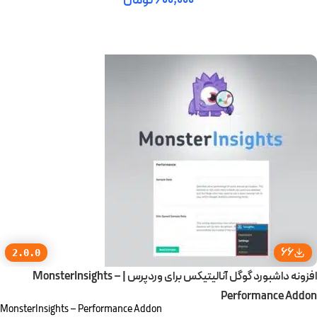
۶۰۰,۰۰۰
تومان
افزودن به سبد خرید
66
2.0.0
افزونه داشبورد گوگل آنالیتیکس برای وردپرس | MonsterInsights –
Performance Addon
MonsterInsights – Performance Addon