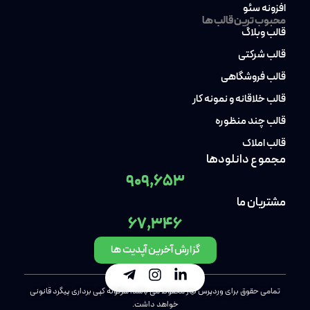
افزونه سئو
محبوب ترین قالب ها
قالب وبلاگ
قالب شرکتی
قالب فروشگاهی
قالب خلاقانه و نمونه کار
قالب چند منظوره
قالب املاک
مجموع دانلودها
909,653
مشتریان ما
67,346
گزارش آخرین آپدیت ها
تمامی حقوق برای وردپرس نیاز محفوظ می باشد، هرگونه کپی برداری پیگرد قانونی
خواهد داشت.