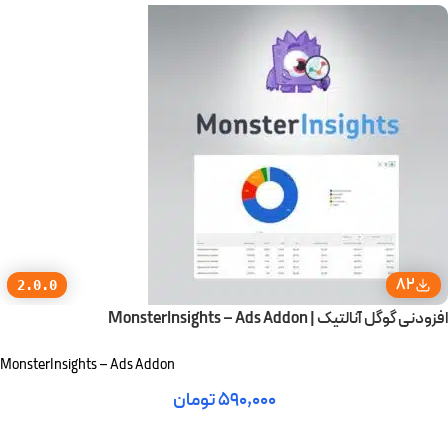
82
2.0.0
افزودنی گوگل آنالتیک | MonsterInsights – Ads Addon
MonsterInsights – Ads Addon
۵۹۰,۰۰۰
تومان
افزودن به سبد خرید