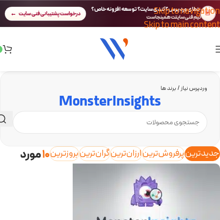
Skip to navigation
خطای وردپرس؟ کندی سایت؟ توسعه افزونه خاص؟
🚨
درخواست پشتیبانی فنی سایت
تیم فنی سایتت همینجاست
Skip to main content
وردپرس نیاز
/
برند ها
MonsterInsights
جدیدترین
پرفروش‌ترین
ارزان‌ترین
گران‌ترین
بروزترین
10
مورد