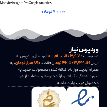
MonsterInsights Pro Google Analytics
۷۱۰,۰۰۰
تومان
افزودن به سبد خرید
وردپرس نیاز
دسترسی به
3,917
قالب
و
افزونه
اورجینال وردپرس به
ارزش
42,563,999,161 تومان
فقط با
890 هزار تومان
، به
همراه آپدیت روزانه، اضافه شدن محصولات جدید به
صورت هفتگی، گارانتی بازگشت وجه و استفاده از هر
محصول در بینهایت دامنه.