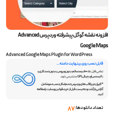
افزونه نقشه گوگل پیشرفته وردپرس Advanced
Google Maps
Advanced Google Maps Plugin for WordPress
قابل نصب روی بینهایت دامنه...
تمامی فایل ها،
100 درصد سالم
،
بدون ویروس
و
بدون دستکاری
و
با
لایسنس اورجینال GPL
منتشر می شود.
*کاربران عزیز قالب‌های وردپرس؛ عدم امکان نصب دمو، شامل
گارانتی بازگشت وجه نیست. قبل از خرید، قوانین وبسایت را مطالعه
کنید.
تعداد دانلودها:
87