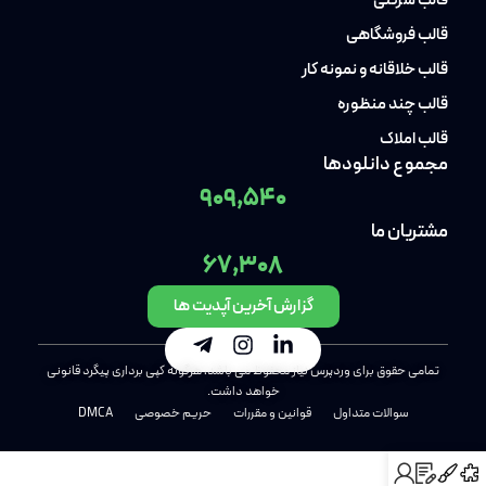
قالب شرکتی
قالب فروشگاهی
قالب خلاقانه و نمونه کار
قالب چند منظوره
قالب املاک
مجموع دانلودها
909,540
مشتریان ما
67,308
گزارش آخرین آپدیت ها
تمامی حقوق برای وردپرس نیاز محفوظ می باشد، هرگونه کپی برداری پیگرد قانونی
خواهد داشت.
سوالات متداول
قوانین و مقررات
حریم خصوصی
DMCA