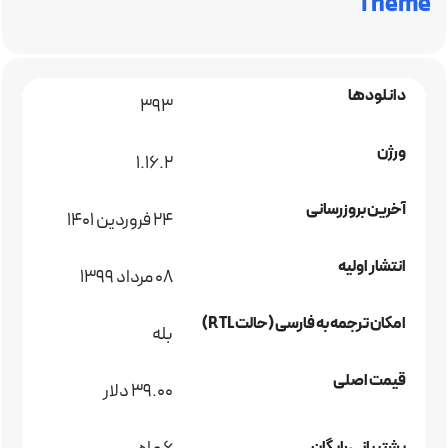
Theme
دانلودها
393
ورژن
1.16.2
آخرین بروزرسانی
24 فروردین 1401
انتشار اولیه
08 مرداد 1399
امکان ترجمه به فارسی (حالت RTL)
بله
قیمت اصلی
39.00 دلار