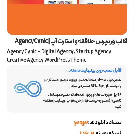
قالب وردپرس خلاقانه و استارت آپ | Agency Cynic
Agency Cynic – Digital Agency, Startup Agency,
Creative Agency WordPress Theme
قابل نصب روی بینهایت دامنه...
تمامی فایل ها،
100 درصد سالم
،
بدون ویروس
و
بدون دستکاری
و
با
لایسنس اورجینال GPL
منتشر می شود.
*کاربران عزیز قالب‌های وردپرس؛ عدم امکان نصب دمو، شامل
گارانتی بازگشت وجه نیست. قبل از خرید، قوانین وبسایت را مطالعه
کنید.
تعداد دانلودها:
393
نسخه پوسته: