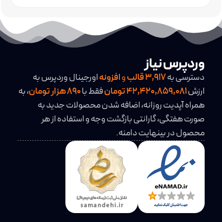
سایت تکنولوژی
قالب شرکتی وردپرس
قالب وردپرس اورجینال
وردپرس نیاز
دسترسی به
3,917
قالب
و
افزونه
اورجینال وردپرس به
ارزش
42,420,859,081 تومان
فقط با
890 هزار تومان
، به
همراه آپدیت روزانه، اضافه شدن محصولات جدید به
صورت هفتگی، گارانتی بازگشت وجه و استفاده از هر
محصول در بینهایت دامنه.