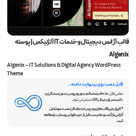
قالب آژانس دیجیتال و خدمات IT آلژنیکس | پوسته
Algenix
Algenix – IT Solutions & Digital Agency WordPress
Theme
قابل نصب روی بینهایت دامنه...
تمامی فایل ها،
100 درصد سالم
،
بدون ویروس
و
بدون دستکاری
و
با
لایسنس اورجینال GPL
منتشر می شود.
*کاربران عزیز قالب‌های وردپرس؛ عدم امکان نصب دمو، شامل
گارانتی بازگشت وجه نیست. قبل از خرید، قوانین وبسایت را مطالعه
کنید.