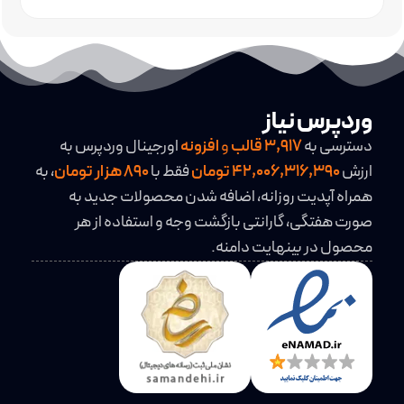
وردپرس اورجینال
وردپرس نیاز
دسترسی به
3,917
قالب
و
افزونه
اورجینال وردپرس به
ارزش
42,006,316,390 تومان
فقط با
890 هزار تومان
، به
همراه آپدیت روزانه، اضافه شدن محصولات جدید به
صورت هفتگی، گارانتی بازگشت وجه و استفاده از هر
محصول در بینهایت دامنه.