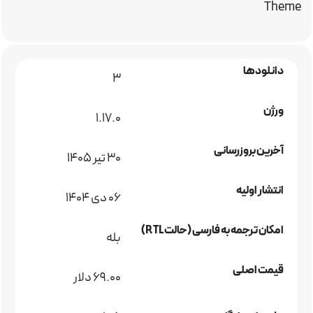
Theme
دانلودها
3
ورژن
1.17.0
آخرین بروزرسانی
30 تیر 1405
انتشار اولیه
06 دی 1404
امکان ترجمه به فارسی (حالت RTL)
بله
قیمت اصلی
69.00 دلار