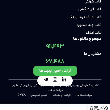
قالب شرکتی
قالب فروشگاهی
قالب خلاقانه و نمونه کار
قالب چند منظوره
قالب املاک
مجموع دانلودها
911,493
مشتریان ما
67,488
گزارش آخرین آپدیت ها
تمامی حقوق برای وردپرس نیاز محفوظ می باشد، هرگونه کپی برداری پیگرد قانونی
خواهد داشت.
سوالات متداول
قوانین و مقررات
حریم خصوصی
DMCA