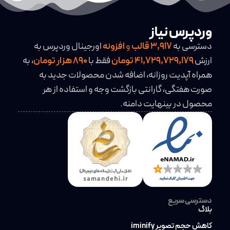
وردپرس نیاز
دسترسی به
3,917
قالب
و
افزونه
اورجینال وردپرس به
ارزش
41,729,729,179 تومان
فقط با
890 هزار تومان
، به
همراه آپدیت روزانه، اضافه شدن محصولات جدید به
صورت هفتگی، گارانتی بازگشت وجه و استفاده از هر
محصول در بینهایت دامنه.
دسترسی سریع
بلاگ
کاهش حجم تصویر iminify