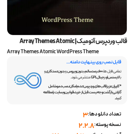
قالب وردپرس آتومیک | Array Themes Atomic
Array Themes Atomic WordPress Theme
قابل نصب روی بینهایت دامنه...
تمامی فایل ها،
100 درصد سالم
،
بدون ویروس
و
بدون دستکاری
و
با
لایسنس اورجینال GPL
منتشر می شود.
*کاربران عزیز قالب‌های وردپرس؛ عدم امکان نصب دمو، شامل
گارانتی بازگشت وجه نیست. قبل از خرید، قوانین وبسایت را مطالعه
کنید.
تعداد دانلودها:
3
نسخه پوسته:
2.2.8