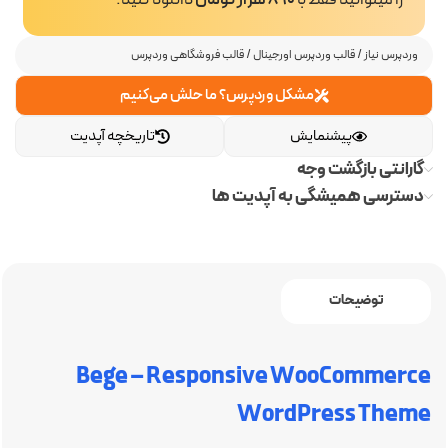
را میتوانید فقط با
890 هزار تومان
دانلود کنید.
وردپرس نیاز
/
قالب وردپرس اورجینال
/
قالب فروشگاهی وردپرس
مشکل وردپرس؟ ما حلش می‌کنیم
پیشنمایش
تاریخچه آپدیت
گارانتی بازگشت وجه
دسترسی همیشگی به آپدیت ها
توضیحات
Bege – Responsive WooCommerce
WordPress Theme