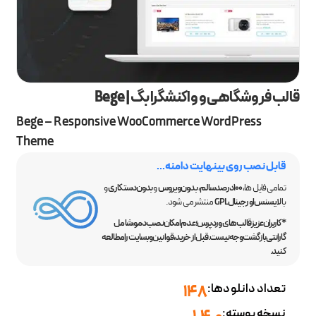
قالب فروشگاهی و واکنشگرا بگ | Bege
Bege – Responsive WooCommerce WordPress
Theme
قابل نصب روی بینهایت دامنه...
تمامی فایل ها،
100 درصد سالم
،
بدون ویروس
و
بدون دستکاری
و
با
لایسنس اورجینال GPL
منتشر می شود.
*کاربران عزیز قالب‌های وردپرس؛ عدم امکان نصب دمو، شامل
گارانتی بازگشت وجه نیست. قبل از خرید، قوانین وبسایت را مطالعه
کنید.
تعداد دانلودها:
148
نسخه پوسته: