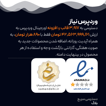
وردپرس نیاز
دسترسی به
3,917
قالب
و
افزونه
اورجینال وردپرس به
ارزش
42,563,999,161 تومان
فقط با
890 هزار تومان
، به
همراه آپدیت روزانه، اضافه شدن محصولات جدید به
صورت هفتگی، گارانتی بازگشت وجه و استفاده از هر
محصول در بینهایت دامنه.
دسترسی سریع
بلاگ