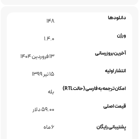
دانلودها
148
ورژن
1.4.0
آخرین بروزرسانی
13 فروردین 1404
انتشار اولیه
15 تیر 1399
امکان ترجمه به فارسی (حالت RTL)
بله
قیمت اصلی
59.00 دلار
6 ماه
پشتیبانی رایگان