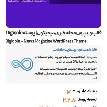
قالب وردپرس مجله خبری دیجیکول | پوسته Digiqole
Digiqole – News Magazine WordPress Theme
قابل نصب روی بینهایت دامنه...
تمامی فایل ها،
100 درصد سالم
،
بدون ویروس
و
بدون دستکاری
و
با
لایسنس اورجینال GPL
منتشر می شود.
*کاربران عزیز قالب‌های وردپرس؛ عدم امکان نصب دمو، شامل
گارانتی بازگشت وجه نیست. قبل از خرید، قوانین وبسایت را مطالعه
کنید.
تعداد دانلودها:
10
نسخه پوسته:
2.2.8