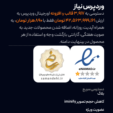
وردپرس نیاز
دسترسی به
3,917
قالب
و
افزونه
اورجینال وردپرس به
ارزش
42,563,999,161 تومان
فقط با
890 هزار تومان
، به
همراه آپدیت روزانه، اضافه شدن محصولات جدید به
صورت هفتگی، گارانتی بازگشت وجه و استفاده از هر
محصول در بینهایت دامنه.
دسترسی سریع
بلاگ
کاهش حجم تصویر iminify
عضویت ویژه