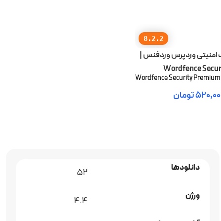
8.2.2
 امنیتی وردپرس وردفنس |
Wordfence Secur
Wordfence Security Premium
۵۲۰,۰۰
تومان
د خرید
دانلودها
52
ورژن
4.4