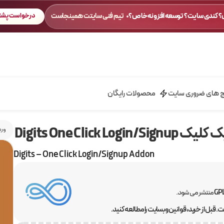
 کندی سایت؟ توسعه افزونه خاص؟
تیم فنی سایتت همینجاست
درخواست پشتی
ج های ضروری سایت
محصولات رایگان
Digits One Cl
ورد
Digits – One Click Login/Signup Addon
منتشر می شود.
 قبل از خرید، قوانین وبسایت را مطالعه کنید.