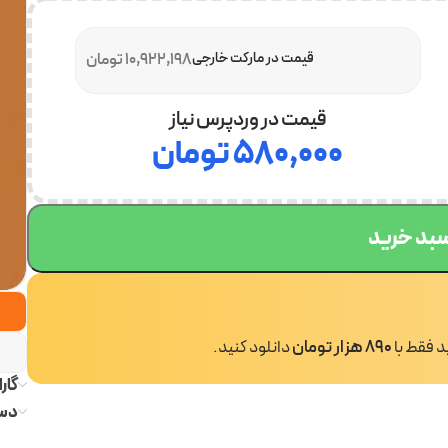
قیمت در مارکت خارجی
10,922,198 تومان
قیمت در وردپرس نیاز
۵۸۰,۰۰۰
تومان
سبد خرید
ید فقط با
890 هزار تومان
دانلود کنید.
گار
دست