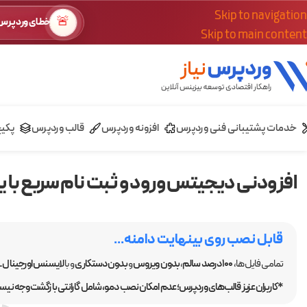
Skip to navigation
🚨
خطای وردپرس؟
Skip to main content
خدمات پشتیبانی فنی وردپرس
افزونه وردپرس
قالب وردپرس
پکی
افزودنی دیجیتس ورود و ثبت نام سریع با یک کلیک ick Login/Signup
قابل نصب روی بینهایت دامنه...
تمامی فایل ها،
100 درصد سالم
،
بدون ویروس
و
بدون دستکاری
و با
لایسنس اورجینال GPL
*کاربران عزیز قالب‌های وردپرس؛ عدم امکان نصب دمو، شامل گارانتی بازگشت وجه نیست.