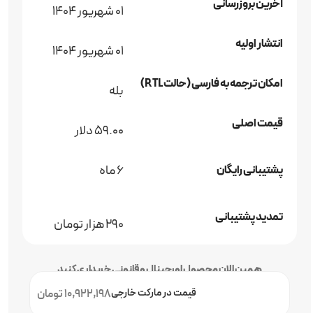
آخرین بروزرسانی
01 شهریور 1404
انتشار اولیه
01 شهریور 1404
امکان ترجمه به فارسی (حالت RTL)
بله
قیمت اصلی
59.00 دلار
6 ماه
پشتیبانی رایگان
تمدید پشتیبانی
290 هزار تومان
همین الان محصول اورجینال و قانونی خریداری کنید
قیمت در مارکت خارجی
10,922,198 تومان