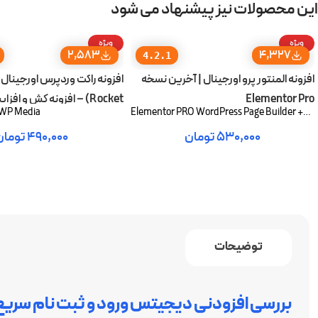
این محصولات نیز پیشنهاد می شود
ویژه
ویژه
2,583
4,327
4.2.1
افزونه المنتور پرو اورجینال | آخرین نسخه
Elementor Pro
Rocket) – افزونه کش و افزایش سرعت
 WP Media
Elementor PRO WordPress Page Builder +
Pro Templates
۵۳۰,۰۰۰
تومان
۴۹۰,۰۰۰
تومان
افزودن به سبد خرید
افزودن به سبد خرید
توضیحات
بررسی افزودنی دیجیتس ورود و ثبت نام سریع با یک کلیک Login/Signup