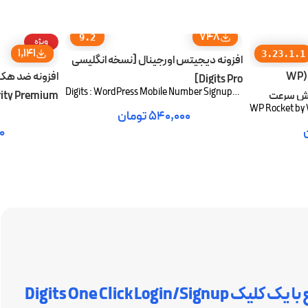
748
9.2
ویژه
1,141
3.23.1.1
افزونه دیجیتس اورجینال [نسخه انگلیسی
افزونه راکت وردپرس اورجینال (WP
افزونه ضد هک
Digits Pro]
Digits : WordPress Mobile Number Signup
ity Premium
WP Rocket by
and Login
۵۴۰,۰۰۰
تومان
۰
افزودن به سبد خرید
افزودن به سب
Digits One Click 