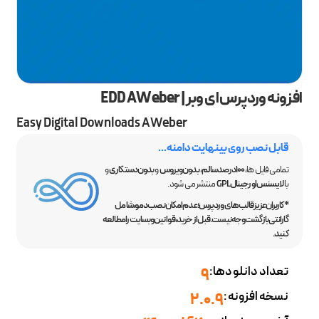
افزونه وردپرس ای وبر | EDD AWeber
Easy Digital Downloads AWeber
قابل نصب روی بینهایت دامنه...
تمامی فایل ها،
100 درصد سالم
،
بدون ویروس
و
بدون دستکاری
و
با
لایسنس اورجینال GPL
منتشر می شود.
*کاربران عزیز قالب‌های وردپرس؛ عدم امکان نصب دمو، شامل
گارانتی بازگشت وجه نیست. قبل از خرید، قوانین وبسایت را مطالعه
کنید.
تعداد دانلودها:
9
نسخه افزونه:
2.0.9