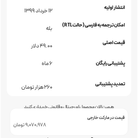
انتشار اولیه
12 خرداد 1399
امکان ترجمه به فارسی (حالت RTL)
بله
قیمت اصلی
49.00 دلار
6 ماه
پشتیبانی رایگان
تمدید پشتیبانی
260 هزار تومان
همین الان محصول اورجینال و قانونی خریداری کنید
قیمت در مارکت خارجی
9,070,978 تومان