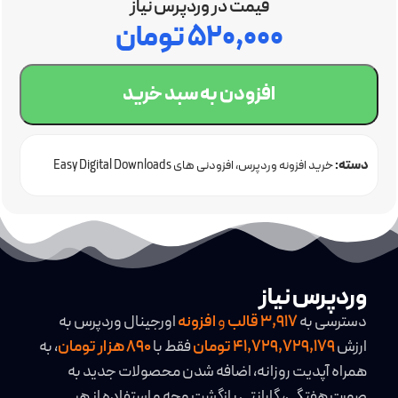
قیمت در وردپرس نیاز
۵۲۰,۰۰۰
تومان
افزودن به سبد خرید
دسته:
خرید افزونه وردپرس
افزودنی های Easy Digital Downloads
وردپرس نیاز
دسترسی به
3,917
قالب
و
افزونه
اورجینال وردپرس به
ارزش
41,729,729,179 تومان
فقط با
890 هزار تومان
، به
همراه آپدیت روزانه، اضافه شدن محصولات جدید به
صورت هفتگی، گارانتی بازگشت وجه و استفاده از هر