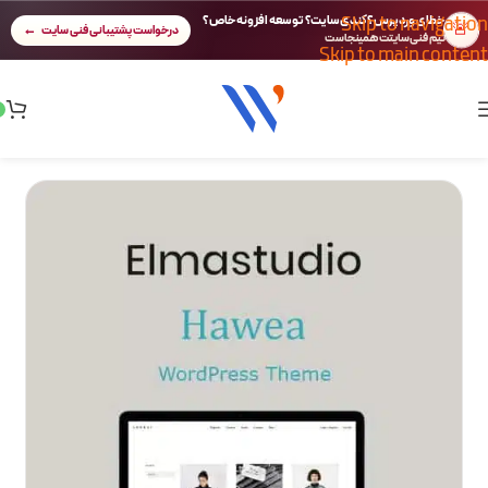
Skip to navigation
خطای وردپرس؟ کندی سایت؟ توسعه افزونه خاص؟
🚨
درخواست پشتیبانی فنی سایت
تیم فنی سایتت همینجاست
Skip to main content