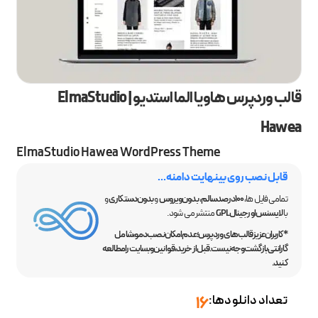
قالب وردپرس هاویا الما استدیو | ElmaStudio
Hawea
ElmaStudio Hawea WordPress Theme
قابل نصب روی بینهایت دامنه...
تمامی فایل ها،
100 درصد سالم
،
بدون ویروس
و
بدون دستکاری
و
با
لایسنس اورجینال GPL
منتشر می شود.
*کاربران عزیز قالب‌های وردپرس؛ عدم امکان نصب دمو، شامل
گارانتی بازگشت وجه نیست. قبل از خرید، قوانین وبسایت را مطالعه
کنید.
تعداد دانلودها:
16