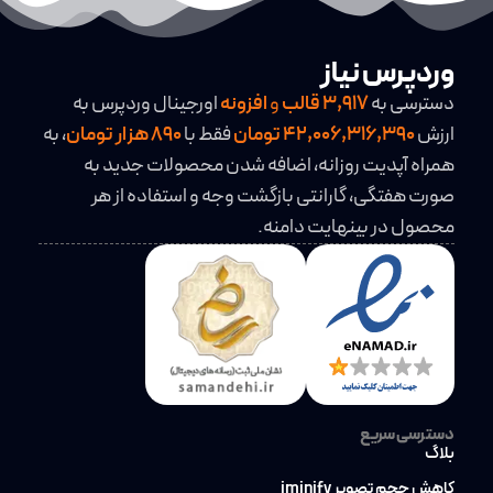
وردپرس نیاز
دسترسی به
3,917
قالب
و
افزونه
اورجینال وردپرس به
ارزش
42,006,316,390 تومان
فقط با
890 هزار تومان
، به
همراه آپدیت روزانه، اضافه شدن محصولات جدید به
صورت هفتگی، گارانتی بازگشت وجه و استفاده از هر
محصول در بینهایت دامنه.
دسترسی سریع
بلاگ
کاهش حجم تصویر iminify