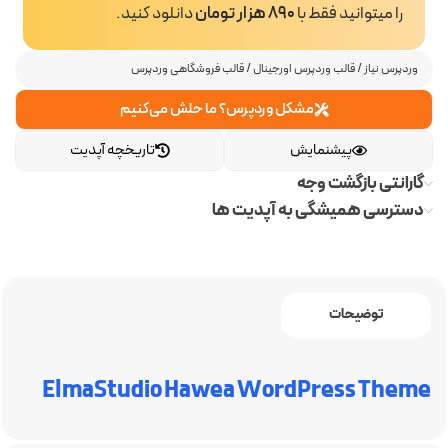
را میتوانید فقط با
890 هزار تومان
دانلود کنید.
وردپرس نیاز
/
قالب وردپرس اورجینال
/
قالب فروشگاهی وردپرس
مشکل وردپرس؟ ما حلش می‌کنیم
پیشنمایش
تاریخچه آپدیت
گارانتی بازگشت وجه
دسترسی همیشگی به آپدیت ها
توضیحات
ElmaStudio Hawea WordPress Theme