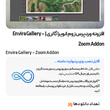
افزونه وردپرس زوم انویرا گالری | Envira Gallery –
Zoom Addon
Envira Gallery – Zoom Addon
قابل نصب روی بینهایت دامنه...
تمامی فایل ها،
100 درصد سالم
،
بدون ویروس
و
بدون دستکاری
و
با
لایسنس اورجینال GPL
منتشر می شود.
*کاربران عزیز قالب‌های وردپرس؛ عدم امکان نصب دمو، شامل
گارانتی بازگشت وجه نیست. قبل از خرید، قوانین وبسایت را مطالعه
کنید.
تعداد دانلودها:
19