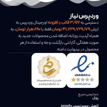
وردپرس نیاز
دسترسی به
3,917
قالب
و
افزونه
اورجینال وردپرس به
ارزش
41,729,729,179 تومان
فقط با
890 هزار تومان
، به
همراه آپدیت روزانه، اضافه شدن محصولات جدید به
صورت هفتگی، گارانتی بازگشت وجه و استفاده از هر
محصول در بینهایت دامنه.
دسترسی سریع
بلاگ
کاهش حجم تصویر iminify