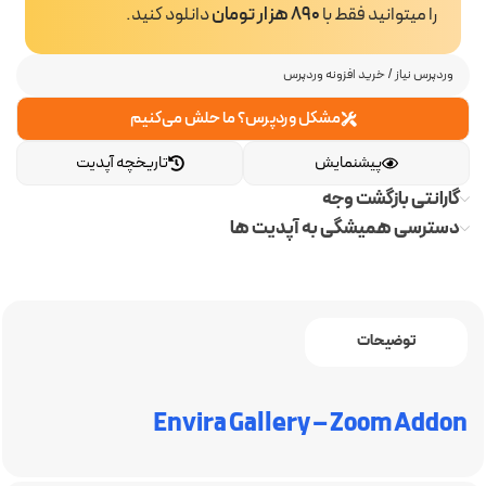
را میتوانید فقط با
890 هزار تومان
دانلود کنید.
وردپرس نیاز
/
خرید افزونه وردپرس
مشکل وردپرس؟ ما حلش می‌کنیم
پیشنمایش
تاریخچه آپدیت
گارانتی بازگشت وجه
دسترسی همیشگی به آپدیت ها
توضیحات
Envira Gallery – Zoom Addon