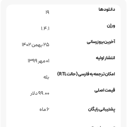
دانلودها
19
ورژن
1.4.1
آخرین بروزرسانی
25 بهمن 1402
انتشار اولیه
01 مهر 1399
امکان ترجمه به فارسی (حالت RTL)
بله
قیمت اصلی
99.00 دلار
6 ماه
پشتیبانی رایگان