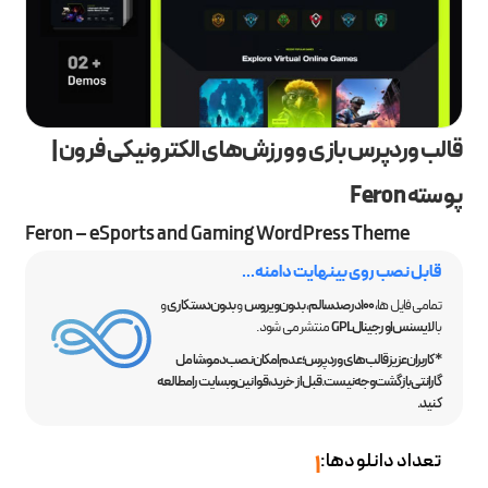
قالب وردپرس بازی و ورزش‌های الکترونیکی فرون |
پوسته Feron
Feron – eSports and Gaming WordPress Theme
قابل نصب روی بینهایت دامنه...
تمامی فایل ها،
100 درصد سالم
،
بدون ویروس
و
بدون دستکاری
و
با
لایسنس اورجینال GPL
منتشر می شود.
*کاربران عزیز قالب‌های وردپرس؛ عدم امکان نصب دمو، شامل
گارانتی بازگشت وجه نیست. قبل از خرید، قوانین وبسایت را مطالعه
کنید.
تعداد دانلودها:
1