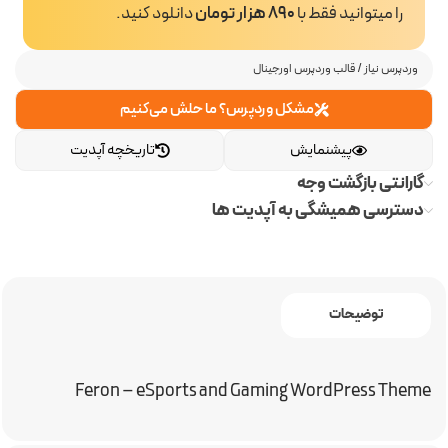
را میتوانید فقط با
890 هزار تومان
دانلود کنید.
وردپرس نیاز
/
قالب وردپرس اورجینال
مشکل وردپرس؟ ما حلش می‌کنیم
پیشنمایش
تاریخچه آپدیت
گارانتی بازگشت وجه
دسترسی همیشگی به آپدیت ها
توضیحات
Feron – eSports and Gaming WordPress Theme