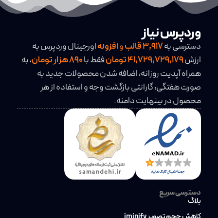
وردپرس نیاز
دسترسی به
3,917
قالب
و
افزونه
اورجینال وردپرس به
ارزش
41,729,729,179 تومان
فقط با
890 هزار تومان
، به
همراه آپدیت روزانه، اضافه شدن محصولات جدید به
صورت هفتگی، گارانتی بازگشت وجه و استفاده از هر
محصول در بینهایت دامنه.
دسترسی سریع
بلاگ
کاهش حجم تصویر iminify