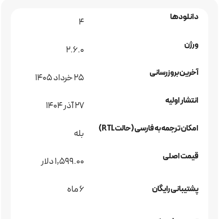
دانلودها
4
ورژن
2.6.0
آخرین بروزرسانی
25 خرداد 1405
انتشار اولیه
27 آذر 1404
امکان ترجمه به فارسی (حالت RTL)
بله
قیمت اصلی
1,599.00 دلار
6 ماه
پشتیبانی رایگان