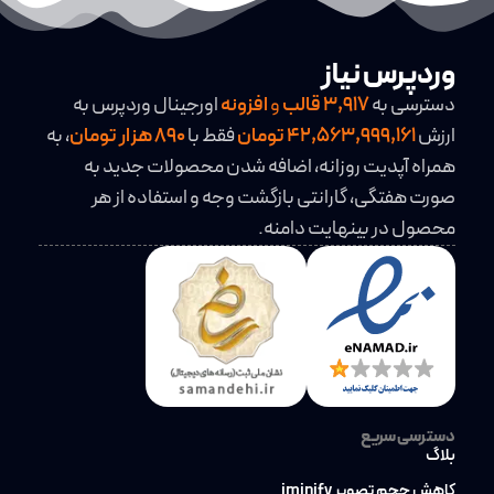
وردپرس نیاز
دسترسی به
3,917
قالب
و
افزونه
اورجینال وردپرس به
ارزش
42,563,999,161 تومان
فقط با
890 هزار تومان
، به
همراه آپدیت روزانه، اضافه شدن محصولات جدید به
صورت هفتگی، گارانتی بازگشت وجه و استفاده از هر
محصول در بینهایت دامنه.
دسترسی سریع
بلاگ
کاهش حجم تصویر iminify