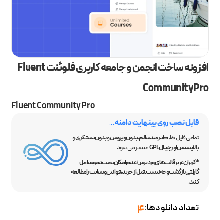
افزونه ساخت انجمن و جامعه کاربری فلوئنت Fluent
Community Pro
Fluent Community Pro
قابل نصب روی بینهایت دامنه...
تمامی فایل ها،
100 درصد سالم
،
بدون ویروس
و
بدون دستکاری
و
با
لایسنس اورجینال GPL
منتشر می شود.
*کاربران عزیز قالب‌های وردپرس؛ عدم امکان نصب دمو، شامل
گارانتی بازگشت وجه نیست. قبل از خرید، قوانین وبسایت را مطالعه
کنید.
تعداد دانلودها:
4