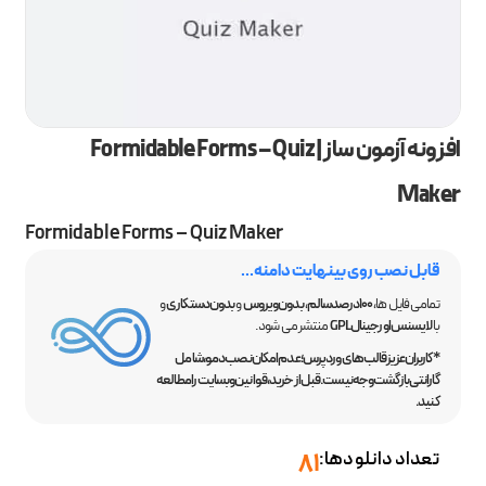
افزونه آزمون ساز | Formidable Forms – Quiz
Maker
Formidable Forms – Quiz Maker
قابل نصب روی بینهایت دامنه...
تمامی فایل ها،
100 درصد سالم
،
بدون ویروس
و
بدون دستکاری
و
با
لایسنس اورجینال GPL
منتشر می شود.
*کاربران عزیز قالب‌های وردپرس؛ عدم امکان نصب دمو، شامل
گارانتی بازگشت وجه نیست. قبل از خرید، قوانین وبسایت را مطالعه
کنید.
تعداد دانلودها:
81