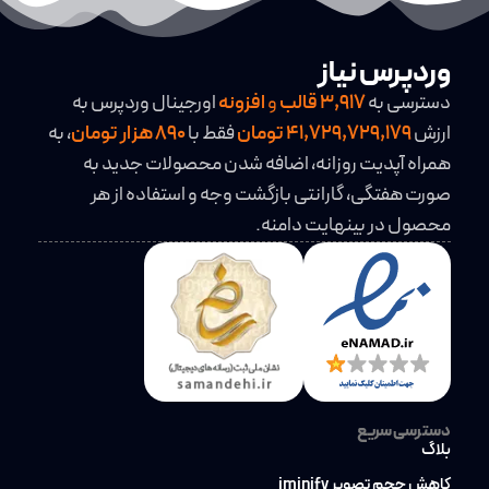
وردپرس نیاز
دسترسی به
3,917
قالب
و
افزونه
اورجینال وردپرس به
ارزش
41,729,729,179 تومان
فقط با
890 هزار تومان
، به
همراه آپدیت روزانه، اضافه شدن محصولات جدید به
صورت هفتگی، گارانتی بازگشت وجه و استفاده از هر
محصول در بینهایت دامنه.
دسترسی سریع
بلاگ
کاهش حجم تصویر iminify