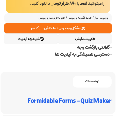
را میتوانید فقط با
890 هزار تومان
دانلود کنید.
وردپرس نیاز
/
خرید افزونه وردپرس
/
افزونه فرم ساز وردپرس
مشکل وردپرس؟ ما حلش می‌کنیم
پیشنمایش
تاریخچه آپدیت
گارانتی بازگشت وجه
دسترسی همیشگی به آپدیت ها
توضیحات
Formidable Forms – Quiz Maker