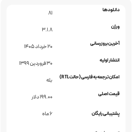
دانلودها
81
ورژن
3.1.8
آخرین بروزرسانی
20 خرداد 1405
انتشار اولیه
30 فروردین 1399
امکان ترجمه به فارسی (حالت RTL)
بله
قیمت اصلی
199.00 دلار
6 ماه
پشتیبانی رایگان