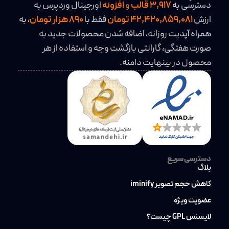
دسترسی به
3,917
قالب
و
افزونه
اورجینال وردپرس به
ارزش
42,420,859,081 تومان
فقط با
890 هزار تومان
، به
همراه آپدیت روزانه، اضافه شدن محصولات جدید به
صورت هفتگی، گارانتی بازگشت وجه و استفاده از هر
محصول در بینهایت دامنه.
دسترسی سریع
بلاگ
کاهش حجم تصویر iminify
عضویت ویژه
لایسنس GPL چیست؟