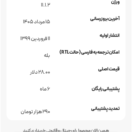
ورژن
11.1.2
آخرین بروزرسانی
15 مرداد 1405
انتشار اولیه
11 فروردین 1399
امکان ترجمه به فارسی (حالت RTL)
بله
قیمت اصلی
28.00 دلار
6 ماه
پشتیبانی رایگان
تمدید پشتیبانی
290 هزار تومان
همین الان محصول اورجینال و قانونی خریداری کنید