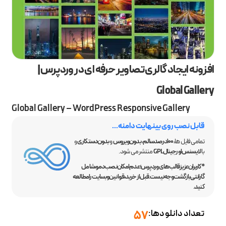
افزونه ایجاد گالری تصاویر حرفه ای در وردپرس |
Global Gallery
Global Gallery – WordPress Responsive Gallery
قابل نصب روی بینهایت دامنه...
تمامی فایل ها،
100 درصد سالم
،
بدون ویروس
و
بدون دستکاری
و
با
لایسنس اورجینال GPL
منتشر می شود.
*کاربران عزیز قالب‌های وردپرس؛ عدم امکان نصب دمو، شامل
گارانتی بازگشت وجه نیست. قبل از خرید، قوانین وبسایت را مطالعه
کنید.
تعداد دانلودها:
57