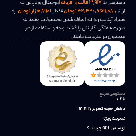
دسترسی به
3,917
قالب
و
افزونه
اورجینال وردپرس به
ارزش
42,420,859,081 تومان
فقط با
890 هزار تومان
، به
همراه آپدیت روزانه، اضافه شدن محصولات جدید به
صورت هفتگی، گارانتی بازگشت وجه و استفاده از هر
محصول در بینهایت دامنه.
دسترسی سریع
بلاگ
کاهش حجم تصویر iminify
عضویت ویژه
لایسنس GPL چیست؟