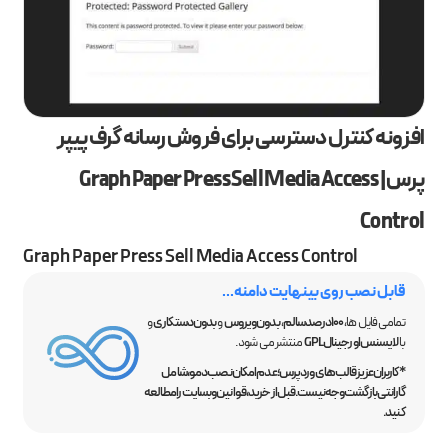
افزونه کنترل دسترسی برای فروش رسانه گرف پیپر
پرس | Graph Paper Press Sell Media Access
Control
Graph Paper Press Sell Media Access Control
قابل نصب روی بینهایت دامنه...
تمامی فایل ها،
100 درصد سالم
،
بدون ویروس
و
بدون دستکاری
و
با
لایسنس اورجینال GPL
منتشر می شود.
*کاربران عزیز قالب‌های وردپرس؛ عدم امکان نصب دمو، شامل
گارانتی بازگشت وجه نیست. قبل از خرید، قوانین وبسایت را مطالعه
کنید.