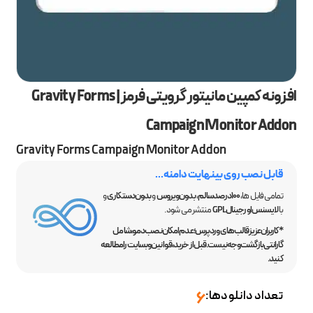
افزونه کمپین مانیتور گرویتی فرمز | Gravity Forms
Campaign Monitor Addon
Gravity Forms Campaign Monitor Addon
قابل نصب روی بینهایت دامنه...
تمامی فایل ها،
100 درصد سالم
،
بدون ویروس
و
بدون دستکاری
و
با
لایسنس اورجینال GPL
منتشر می شود.
*کاربران عزیز قالب‌های وردپرس؛ عدم امکان نصب دمو، شامل
گارانتی بازگشت وجه نیست. قبل از خرید، قوانین وبسایت را مطالعه
کنید.
تعداد دانلودها:
6