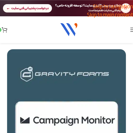
Skip to navigation
خطای وردپرس؟ کندی سایت؟ توسعه افزونه خاص؟
🚨
درخواست پشتیبانی فنی سایت
تیم فنی سایتت همینجاست
Skip to main content