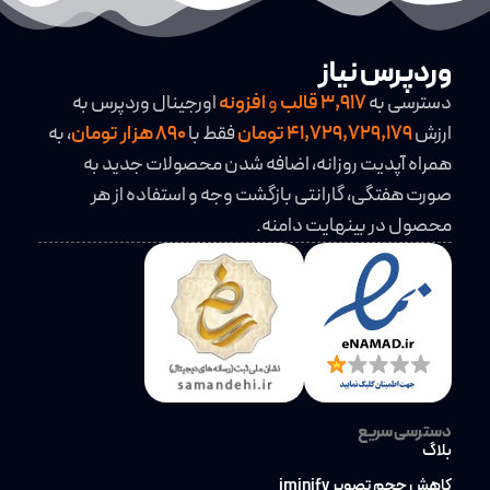
وردپرس نیاز
دسترسی به
3,917
قالب
و
افزونه
اورجینال وردپرس به
ارزش
41,729,729,179 تومان
فقط با
890 هزار تومان
، به
همراه آپدیت روزانه، اضافه شدن محصولات جدید به
صورت هفتگی، گارانتی بازگشت وجه و استفاده از هر
محصول در بینهایت دامنه.
دسترسی سریع
بلاگ
کاهش حجم تصویر iminify