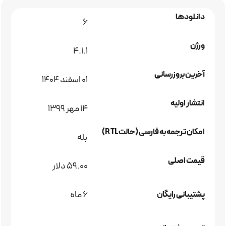
دانلودها
6
ورژن
4.1.1
آخرین بروزرسانی
01 اسفند 1404
انتشار اولیه
14 مهر 1399
امکان ترجمه به فارسی (حالت RTL)
بله
قیمت اصلی
59.00 دلار
6 ماه
پشتیبانی رایگان