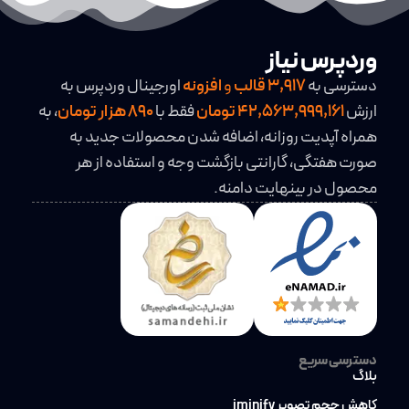
وردپرس نیاز
دسترسی به
3,917
قالب
و
افزونه
اورجینال وردپرس به
ارزش
42,563,999,161 تومان
فقط با
890 هزار تومان
، به
همراه آپدیت روزانه، اضافه شدن محصولات جدید به
صورت هفتگی، گارانتی بازگشت وجه و استفاده از هر
محصول در بینهایت دامنه.
دسترسی سریع
بلاگ
کاهش حجم تصویر iminify