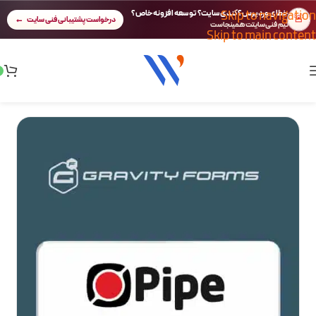
Skip to navigation
خطای وردپرس؟ کندی سایت؟ توسعه افزونه خاص؟
🚨
درخواست پشتیبانی فنی سایت
تیم فنی سایتت همینجاست
Skip to main content