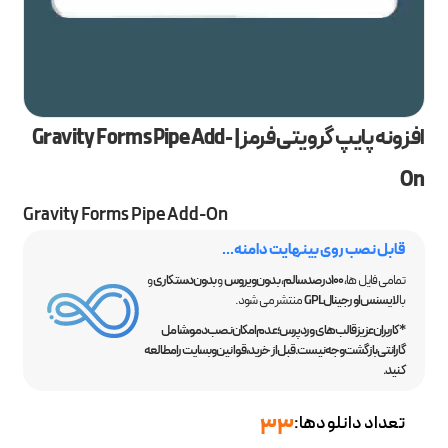
افزونه پایپ گرویتی فرمز | Gravity Forms Pipe Add-
On
Gravity Forms Pipe Add-On
قابل نصب روی بینهایت دامنه...
تمامی فایل ها،
100 درصد سالم
،
بدون ویروس
و
بدون دستکاری
و
با
لایسنس اورجینال GPL
منتشر می شود.
*کاربران عزیز قالب‌های وردپرس؛ عدم امکان نصب دمو، شامل
گارانتی بازگشت وجه نیست. قبل از خرید، قوانین وبسایت را مطالعه
کنید.
تعداد دانلودها:
33