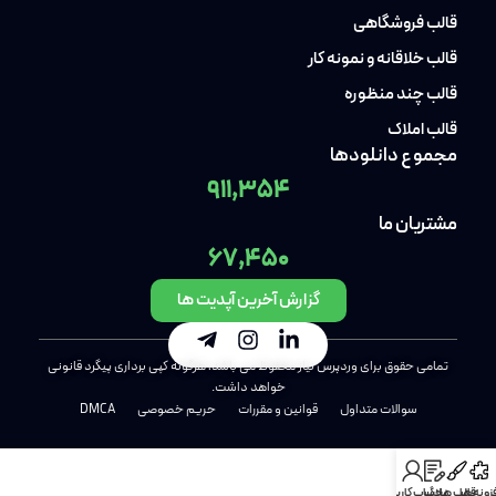
قالب فروشگاهی
قالب خلاقانه و نمونه کار
قالب چند منظوره
قالب املاک
مجموع دانلودها
911,354
مشتریان ما
67,450
گزارش آخرین آپدیت ها
تمامی حقوق برای وردپرس نیاز محفوظ می باشد، هرگونه کپی برداری پیگرد قانونی
خواهد داشت.
سوالات متداول
قوانین و مقررات
حریم خصوصی
DMCA
فزونه ها
قالب ها
بلاگ
حساب کاربری