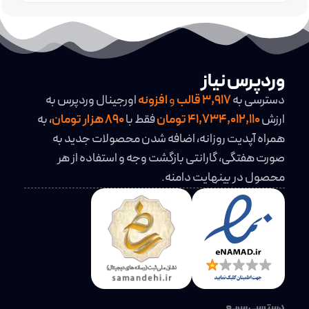
وردپرس نیاز
دسترسی به
3,917
قالب
و
افزونه
اورجینال وردپرس به
ارزش
41,734,012,110 تومان
فقط با
890 هزار تومان
، به
همراه آپدیت روزانه، اضافه شدن محصولات جدید به
صورت هفتگی، گارانتی بازگشت وجه و استفاده از هر
محصول در بینهایت دامنه.
دسترسی سریع