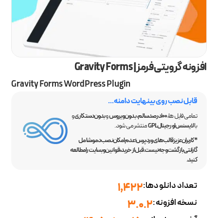
افزونه گرویتی فرمز | Gravity Forms
Gravity Forms WordPress Plugin
قابل نصب روی بینهایت دامنه...
تمامی فایل ها،
100 درصد سالم
،
بدون ویروس
و
بدون دستکاری
و
با
لایسنس اورجینال GPL
منتشر می شود.
*کاربران عزیز قالب‌های وردپرس؛ عدم امکان نصب دمو، شامل
گارانتی بازگشت وجه نیست. قبل از خرید، قوانین وبسایت را مطالعه
کنید.
تعداد دانلودها:
1,422
نسخه افزونه:
3.0.2