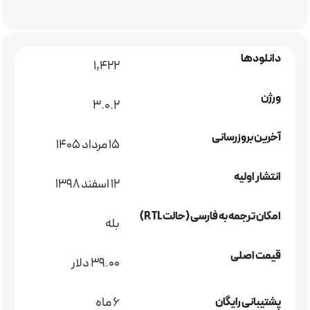
دانلودها
1,422
ورژن
3.0.2
آخرین بروزرسانی
15 مرداد 1405
انتشار اولیه
12 اسفند 1398
امکان ترجمه به فارسی (حالت RTL)
بله
قیمت اصلی
39.00 دلار
6 ماه
پشتیبانی رایگان