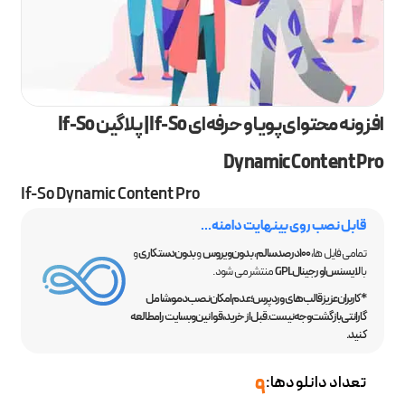
افزونه محتوای پویا و حرفه‌ای If-So | پلاگین If-So
Dynamic Content Pro
If-So Dynamic Content Pro
قابل نصب روی بینهایت دامنه...
تمامی فایل ها،
100 درصد سالم
،
بدون ویروس
و
بدون دستکاری
و
با
لایسنس اورجینال GPL
منتشر می شود.
*کاربران عزیز قالب‌های وردپرس؛ عدم امکان نصب دمو، شامل
گارانتی بازگشت وجه نیست. قبل از خرید، قوانین وبسایت را مطالعه
کنید.
تعداد دانلودها:
9