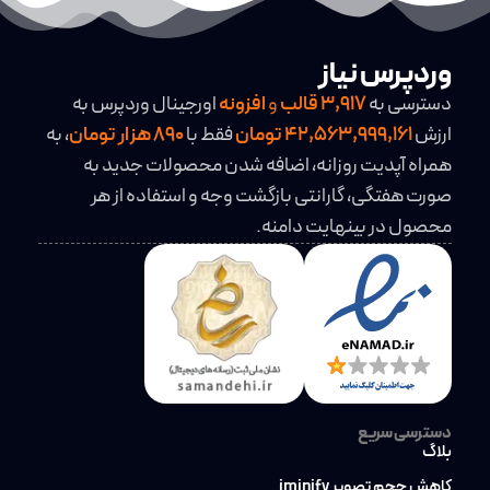
وردپرس نیاز
دسترسی به
3,917
قالب
و
افزونه
اورجینال وردپرس به
ارزش
42,563,999,161 تومان
فقط با
890 هزار تومان
، به
همراه آپدیت روزانه، اضافه شدن محصولات جدید به
صورت هفتگی، گارانتی بازگشت وجه و استفاده از هر
محصول در بینهایت دامنه.
دسترسی سریع
بلاگ
کاهش حجم تصویر iminify