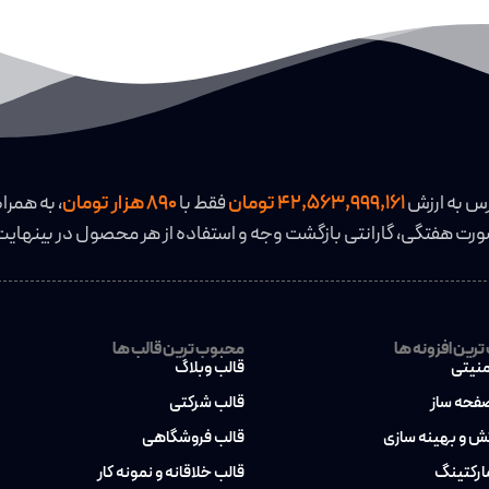
رس به ارزش
42,563,999,161 تومان
فقط با
890 هزار تومان
، به همراه
رت هفتگی، گارانتی بازگشت وجه و استفاده از هر محصول در بینهایت
رین افزونه ها
محبوب ترین قالب ها
منیتی
قالب وبلاگ
صفحه ساز
قالب شرکتی
کش و بهینه سازی
قالب فروشگاهی
مارکتینگ
قالب خلاقانه و نمونه کار