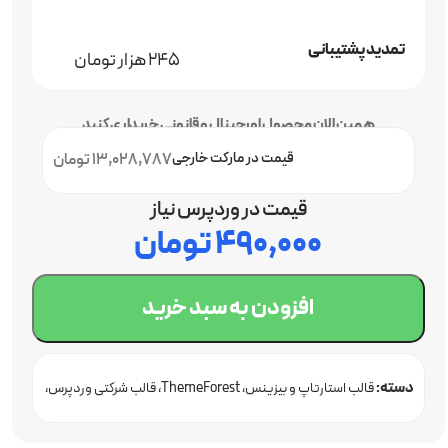
تمدید پشتیبانی
245 هزار تومان
همین الان محصول اورجینال و قانونی خریداری کنید
قیمت در مارکت خارجی
13,028,787 تومان
قیمت در وردپرس نیاز
۴۹۰,۰۰۰
تومان
افزودن به سبد خرید
دسته:
قالب استارتاپ و بیزینس
ThemeForest
قالب شرکتی وردپرس
قالب وردپرس اورجینال