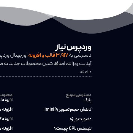
وردپرس نیاز
دسترسی به
3,917
قالب
و
افزونه
اورجینال وردپ
آپدیت روزانه، اضافه شدن محصولات جدید به صو
دامنه.
دسترسی سریع
محبوب ت
بلاگ
افزونه ا
کاهش حجم تصویر iminify
افزونه 
عضویت ویژه
افزونه 
لایسنس GPL چیست؟
افزونه 