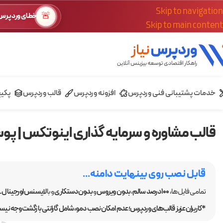
Skip to navigation
🚨
خطای وردپرس؟
Skip to main content
خدمات پشتیبانی فنی وردپرس
افزونه وردپرس
قالب وردپرس
پکی
قالب مشاوره و سرمایه گذاری اینوتکس | پوسته tex
قابل نصب روی بینهایت دامنه...
تمامی فایل ها،
100 درصد سالم
،
بدون ویروس
و
بدون دستکاری
و با
لایسنس اورجینال GPL
*کاربران عزیز قالب‌های وردپرس؛ عدم امکان نصب دمو، شامل گارانتی بازگشت وجه نیست.