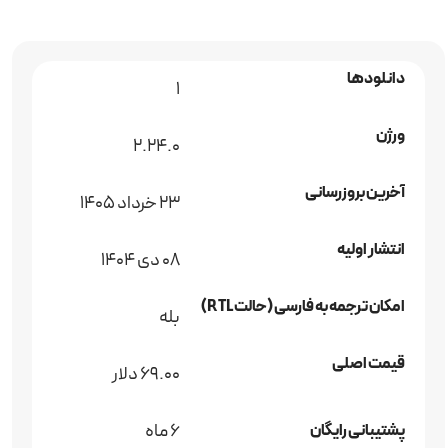
دانلودها
1
ورژن
2.24.0
آخرین بروزرسانی
23 خرداد 1405
انتشار اولیه
08 دی 1404
امکان ترجمه به فارسی (حالت RTL)
بله
قیمت اصلی
69.00 دلار
6 ماه
پشتیبانی رایگان