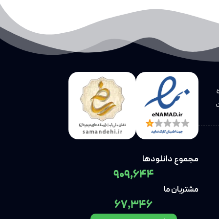
مجموع دانلودها
909,644
مشتریان ما
67,346