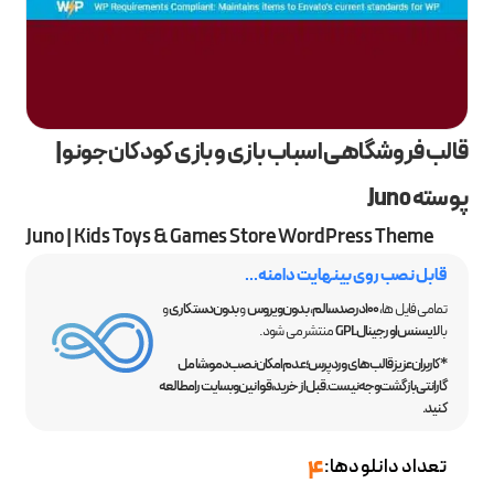
قالب فروشگاهی اسباب بازی و بازی کودکان جونو |
پوسته Juno
Juno | Kids Toys & Games Store WordPress Theme
قابل نصب روی بینهایت دامنه...
تمامی فایل ها،
100 درصد سالم
،
بدون ویروس
و
بدون دستکاری
و
با
لایسنس اورجینال GPL
منتشر می شود.
*کاربران عزیز قالب‌های وردپرس؛ عدم امکان نصب دمو، شامل
گارانتی بازگشت وجه نیست. قبل از خرید، قوانین وبسایت را مطالعه
کنید.
تعداد دانلودها:
4