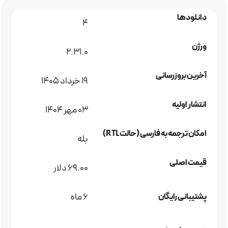
دانلودها
4
ورژن
2.31.0
آخرین بروزرسانی
19 خرداد 1405
انتشار اولیه
03 مهر 1404
امکان ترجمه به فارسی (حالت RTL)
بله
قیمت اصلی
69.00 دلار
6 ماه
پشتیبانی رایگان