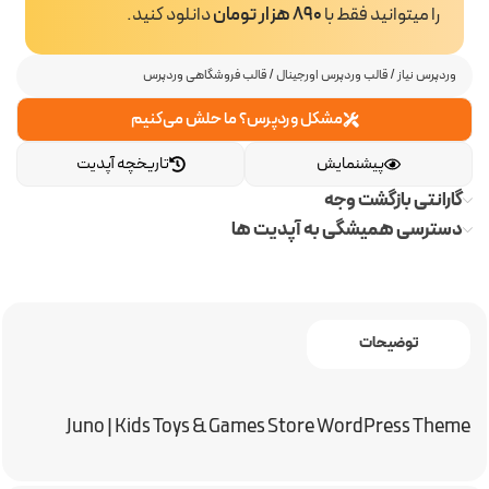
را میتوانید فقط با
890 هزار تومان
دانلود کنید.
وردپرس نیاز
/
قالب وردپرس اورجینال
/
قالب فروشگاهی وردپرس
مشکل وردپرس؟ ما حلش می‌کنیم
پیشنمایش
تاریخچه آپدیت
گارانتی بازگشت وجه
دسترسی همیشگی به آپدیت ها
توضیحات
Juno | Kids Toys & Games Store WordPress Theme