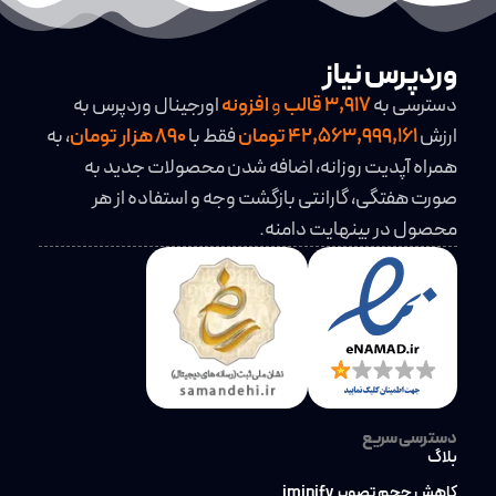
وردپرس نیاز
دسترسی به
3,917
قالب
و
افزونه
اورجینال وردپرس به
ارزش
42,563,999,161 تومان
فقط با
890 هزار تومان
، به
همراه آپدیت روزانه، اضافه شدن محصولات جدید به
صورت هفتگی، گارانتی بازگشت وجه و استفاده از هر
محصول در بینهایت دامنه.
دسترسی سریع
بلاگ
کاهش حجم تصویر iminify