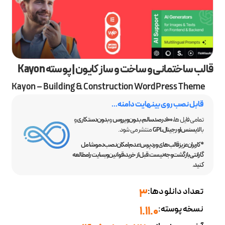
قالب ساختمانی و ساخت و ساز کایون | پوسته Kayon
Kayon – Building & Construction WordPress Theme
قابل نصب روی بینهایت دامنه...
تمامی فایل ها،
100 درصد سالم
،
بدون ویروس
و
بدون دستکاری
و
با
لایسنس اورجینال GPL
منتشر می شود.
*کاربران عزیز قالب‌های وردپرس؛ عدم امکان نصب دمو، شامل
گارانتی بازگشت وجه نیست. قبل از خرید، قوانین وبسایت را مطالعه
کنید.
تعداد دانلودها:
3
نسخه پوسته:
1.11.0