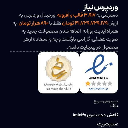
وردپرس نیاز
دسترسی به
3,917
قالب
و
افزونه
اورجینال وردپرس به
ارزش
41,729,729,179 تومان
فقط با
890 هزار تومان
، به
همراه آپدیت روزانه، اضافه شدن محصولات جدید به
صورت هفتگی، گارانتی بازگشت وجه و استفاده از هر
محصول در بینهایت دامنه.
دسترسی سریع
بلاگ
کاهش حجم تصویر iminify
عضویت ویژه