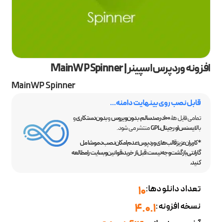
افزونه وردپرس اسپینر | MainWP Spinner
MainWP Spinner
قابل نصب روی بینهایت دامنه...
تمامی فایل ها،
100 درصد سالم
،
بدون ویروس
و
بدون دستکاری
و
با
لایسنس اورجینال GPL
منتشر می شود.
*کاربران عزیز قالب‌های وردپرس؛ عدم امکان نصب دمو، شامل
گارانتی بازگشت وجه نیست. قبل از خرید، قوانین وبسایت را مطالعه
کنید.
تعداد دانلودها:
10
نسخه افزونه:
4.0.1