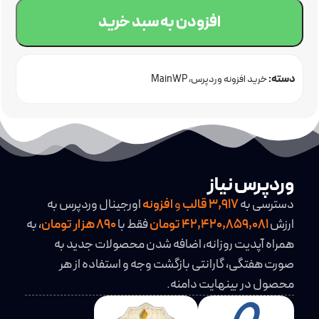
افزودن به سبد خرید
دسته:
خرید افزونه وردپرس
MainWP
وردپرس نیاز
دسترسی به
3,917
قالب
و
افزونه
اورجینال وردپرس به
ارزش
42,420,859,081 تومان
فقط با
890 هزار تومان
، به
همراه آپدیت روزانه، اضافه شدن محصولات جدید به
صورت هفتگی، گارانتی بازگشت وجه و استفاده از هر
محصول در بینهایت دامنه.