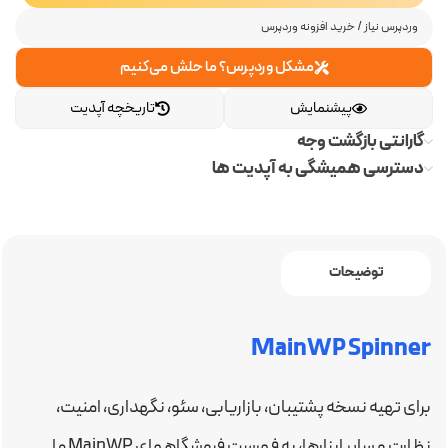
وردپرس نیاز
/
خرید افزونه وردپرس
مشکل وردپرس؟ ما حلش می‌کنیم
پیشنمایش
تاریخچه آپدیت
گارانتی بازگشت وجه
دسترسی همیشگی به آپدیت ها
توضیحات
MainWP Spinner
برای تهیه نسخه پشتیبان، بازاریابی، سئو، نگهداری، امنیت،
نظارت و سایر ابزارها، به فهرست فروشگاههای MainWP ما