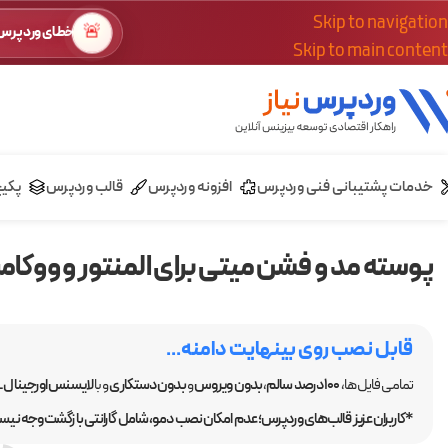
Skip to navigation
🚨
خطای وردپرس؟
Skip to main content
خدمات پشتیبانی فنی وردپرس
افزونه وردپرس
قالب وردپرس
پکی
پوسته مد و فشن میتی برای المنتور و ووکامرس |
قابل نصب روی بینهایت دامنه...
تمامی فایل ها،
100 درصد سالم
،
بدون ویروس
و
بدون دستکاری
و با
لایسنس اورجینال GPL
*کاربران عزیز قالب‌های وردپرس؛ عدم امکان نصب دمو، شامل گارانتی بازگشت وجه نیست.