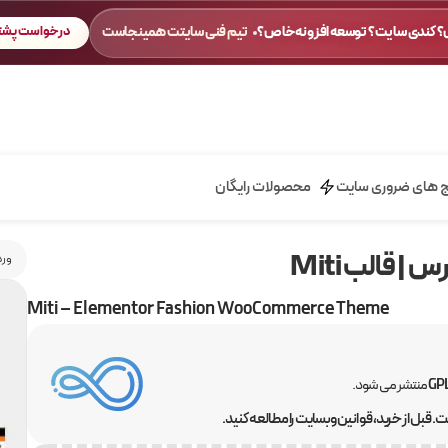
 کندی سایت؟ توسعه افزونه خاص؟
تیم فنی سایتت همینجاست
درخواست پشتی
ج های ضروری سایت
محصولات رایگان
 قالب Miti
ورد
Miti – Elementor Fashion WooCommerce Theme
منتشر می شود.
 قبل از خرید، قوانین وبسایت را مطالعه کنید.