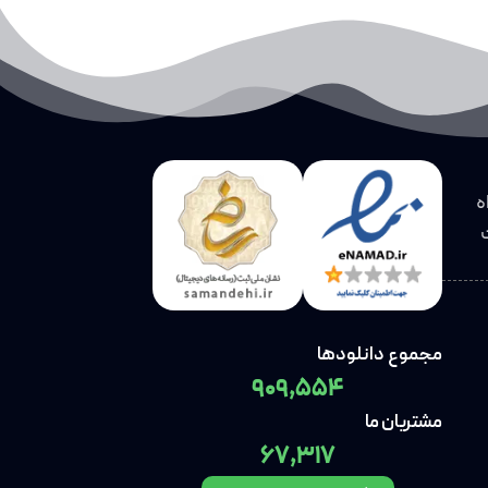
ه
مجموع دانلودها
909,554
مشتریان ما
67,317