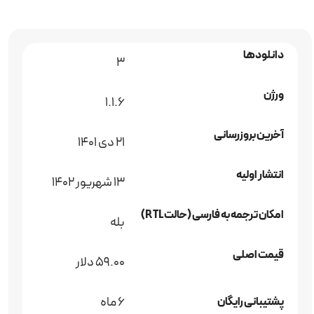
دانلودها
3
ورژن
1.1.6
آخرین بروزرسانی
21 دی 1401
انتشار اولیه
13 شهریور 1402
امکان ترجمه به فارسی (حالت RTL)
بله
قیمت اصلی
59.00 دلار
6 ماه
پشتیبانی رایگان