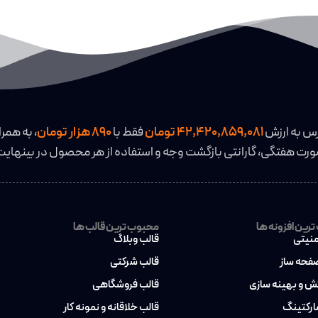
رس به ارزش
42,420,859,081 تومان
فقط با
890 هزار تومان
، به همرا
رت هفتگی، گارانتی بازگشت وجه و استفاده از هر محصول در بینهایت
رین افزونه ها
محبوب ترین قالب ها
منیتی
قالب وبلاگ
صفحه ساز
قالب شرکتی
کش و بهینه سازی
قالب فروشگاهی
مارکتینگ
قالب خلاقانه و نمونه کار