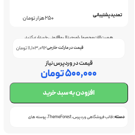
تمدید پشتیبانی
250 هزار تومان
همین الان محصول اورجینال و قانونی خریداری کنید
قیمت در مارکت خارجی
11,103,092 تومان
قیمت در وردپرس نیاز
۵۰۰,۰۰۰
تومان
افزودن به سبد خرید
دسته:
قالب فروشگاهی وردپرس
ThemeForest
پوسته های
ووکامرس
قالب چند منظوره
قالب وردپرس اورجینال