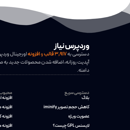
وردپرس نیاز
دسترسی به
3,917
قالب
و
افزونه
اورجینال وردپ
آپدیت روزانه، اضافه شدن محصولات جدید به صو
دامنه.
دسترسی سریع
محبوب ت
بلاگ
افزونه ا
کاهش حجم تصویر iminify
افزونه 
عضویت ویژه
افزونه 
لایسنس GPL چیست؟
افزونه 