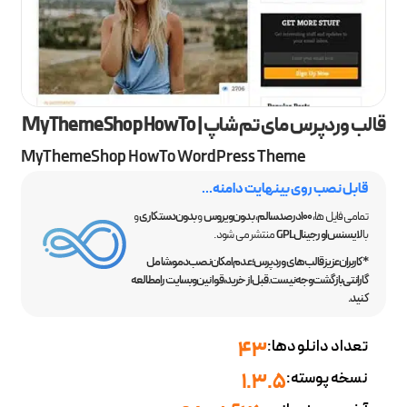
قالب وردپرس مای تم شاپ | MyThemeShop HowTo
MyThemeShop HowTo WordPress Theme
قابل نصب روی بینهایت دامنه...
تمامی فایل ها،
100 درصد سالم
،
بدون ویروس
و
بدون دستکاری
و
با
لایسنس اورجینال GPL
منتشر می شود.
*کاربران عزیز قالب‌های وردپرس؛ عدم امکان نصب دمو، شامل
گارانتی بازگشت وجه نیست. قبل از خرید، قوانین وبسایت را مطالعه
کنید.
تعداد دانلودها:
43
نسخه پوسته:
1.3.5