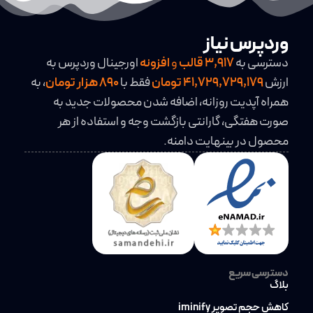
وردپرس نیاز
دسترسی به
3,917
قالب
و
افزونه
اورجینال وردپرس به
ارزش
41,729,729,179 تومان
فقط با
890 هزار تومان
، به
همراه آپدیت روزانه، اضافه شدن محصولات جدید به
صورت هفتگی، گارانتی بازگشت وجه و استفاده از هر
محصول در بینهایت دامنه.
دسترسی سریع
بلاگ
کاهش حجم تصویر iminify