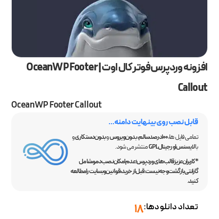
افزونه وردپرس فوتر کال اوت | OceanWP Footer
Callout
OceanWP Footer Callout
قابل نصب روی بینهایت دامنه...
تمامی فایل ها،
100 درصد سالم
،
بدون ویروس
و
بدون دستکاری
و
با
لایسنس اورجینال GPL
منتشر می شود.
*کاربران عزیز قالب‌های وردپرس؛ عدم امکان نصب دمو، شامل
گارانتی بازگشت وجه نیست. قبل از خرید، قوانین وبسایت را مطالعه
کنید.
تعداد دانلودها:
18