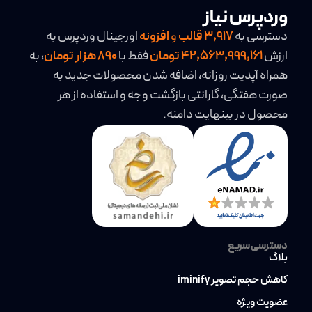
وردپرس نیاز
دسترسی به
3,917
قالب
و
افزونه
اورجینال وردپرس به
ارزش
42,563,999,161 تومان
فقط با
890 هزار تومان
، به
همراه آپدیت روزانه، اضافه شدن محصولات جدید به
صورت هفتگی، گارانتی بازگشت وجه و استفاده از هر
محصول در بینهایت دامنه.
دسترسی سریع
بلاگ
کاهش حجم تصویر iminify
عضویت ویژه