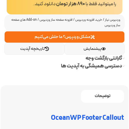
را میتوانید فقط با
890 هزار تومان
دانلود کنید.
وردپرس نیاز
/
خرید افزونه وردپرس
/
افزونه صفحه ساز وردپرس
/
Add-on های صفحه
ساز وردپرس
مشکل وردپرس؟ ما حلش می‌کنیم
پیشنمایش
تاریخچه آپدیت
گارانتی بازگشت وجه
دسترسی همیشگی به آپدیت ها
توضیحات
OceanWP Footer Callout