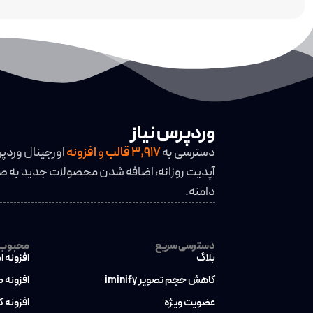
وردپرس نیاز
دسترسی به
3,917
قالب
و
افزونه
اورجینال وردپ
آپدیت روزانه، اضافه شدن محصولات جدید به صو
دامنه.
دسترسی سریع
محبوب ت
بلاگ
افزونه ا
کاهش حجم تصویر iminify
افزونه 
عضویت ویژه
افزونه 