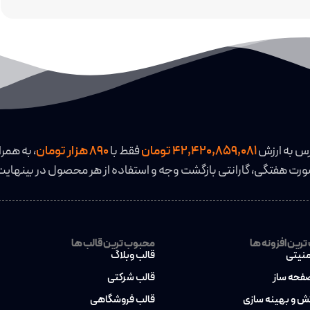
رس به ارزش
42,420,859,081 تومان
فقط با
890 هزار تومان
، به همرا
رت هفتگی، گارانتی بازگشت وجه و استفاده از هر محصول در بینهایت
رین افزونه ها
محبوب ترین قالب ها
منیتی
قالب وبلاگ
صفحه ساز
قالب شرکتی
کش و بهینه سازی
قالب فروشگاهی