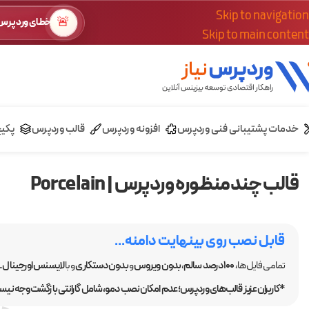
Skip to navigation
🚨
خطای وردپرس؟
Skip to main content
خدمات پشتیبانی فنی وردپرس
افزونه وردپرس
قالب وردپرس
پکی
قالب چندمنظوره وردپرس | Porcelain
قابل نصب روی بینهایت دامنه...
تمامی فایل ها،
100 درصد سالم
،
بدون ویروس
و
بدون دستکاری
و با
لایسنس اورجینال GPL
*کاربران عزیز قالب‌های وردپرس؛ عدم امکان نصب دمو، شامل گارانتی بازگشت وجه نیست.