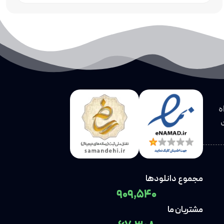
قالب وردپرس اورجینال
ه
مجموع دانلودها
909,540
مشتریان ما