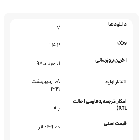
دانلودها
7
ورژن
1.4.2
آخرین بروزرسانی
۰۱ خرداد ۹۸
08 اردیبهشت
انتشار اولیه
1399
امکان ترجمه به فارسی (حالت
بله
RTL)
قیمت اصلی
49.00 دلار