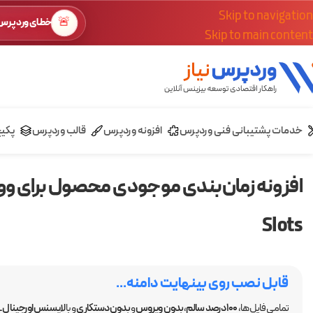
Skip to navigation
🚨
خطای وردپرس؟
Skip to main content
خدمات پشتیبانی فنی وردپرس
افزونه وردپرس
قالب وردپرس
پکی
Slots
قابل نصب روی بینهایت دامنه...
تمامی فایل ها،
100 درصد سالم
،
بدون ویروس
و
بدون دستکاری
و با
لایسنس اورجینال GPL