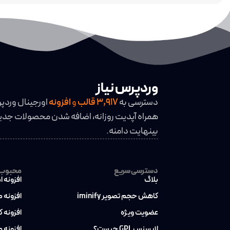
وردپرس نیاز
دسترسی به
3,917
قالب
و
افزونه
اورجینال وردپ
همراه آپدیت روزانه، اضافه شدن محصولات جدید
بینهایت دامنه.
دسترسی سریع
محبوب ت
بلاگ
افزونه ا
کاهش حجم تصویر iminify
افزونه 
عضویت ویژه
افزونه 
لایسنس GPL چیست؟
افزونه 