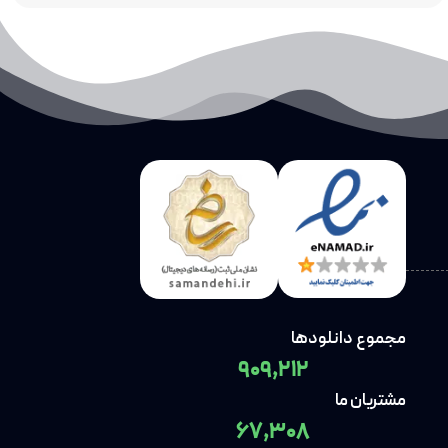
مجموع دانلودها
909,212
مشتریان ما
67,308