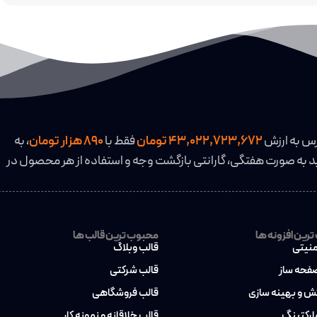
رس به ارزش
43,022,723,672 تومان
فقط با
890 هزار تومان
، به
 به صورت هفتگی، گارانتی بازگشت وجه و استفاده از هر محصول در
رین افزونه ها
محبوب ترین قالب ها
منیتی
قالب وبلاگ
صفحه ساز
قالب شرکتی
کش و بهینه سازی
قالب فروشگاهی
مارکتینگ
قالب خلاقانه و نمونه کار