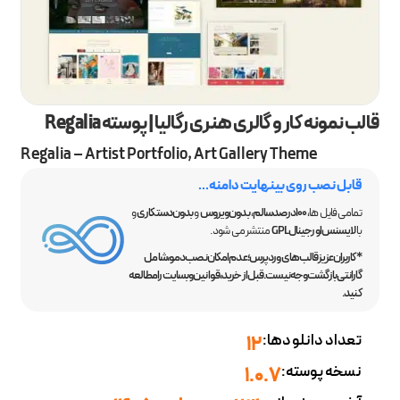
قالب نمونه کار و گالری هنری رگالیا | پوسته Regalia
Regalia – Artist Portfolio, Art Gallery Theme
قابل نصب روی بینهایت دامنه...
تمامی فایل ها،
100 درصد سالم
،
بدون ویروس
و
بدون دستکاری
و
با
لایسنس اورجینال GPL
منتشر می شود.
*کاربران عزیز قالب‌های وردپرس؛ عدم امکان نصب دمو، شامل
گارانتی بازگشت وجه نیست. قبل از خرید، قوانین وبسایت را مطالعه
کنید.
تعداد دانلودها:
12
نسخه پوسته:
1.0.7