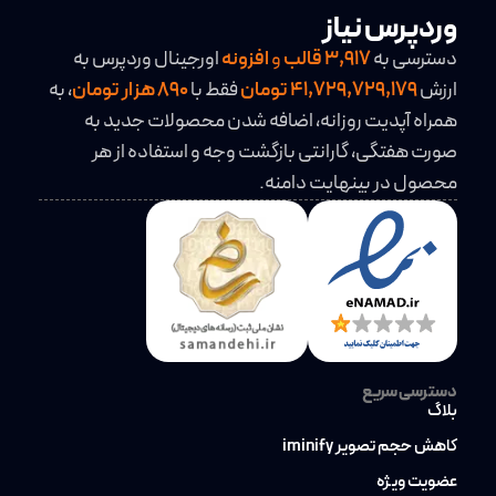
وردپرس نیاز
دسترسی به
3,917
قالب
و
افزونه
اورجینال وردپرس به
ارزش
41,729,729,179 تومان
فقط با
890 هزار تومان
، به
همراه آپدیت روزانه، اضافه شدن محصولات جدید به
صورت هفتگی، گارانتی بازگشت وجه و استفاده از هر
محصول در بینهایت دامنه.
دسترسی سریع
بلاگ
کاهش حجم تصویر iminify
عضویت ویژه