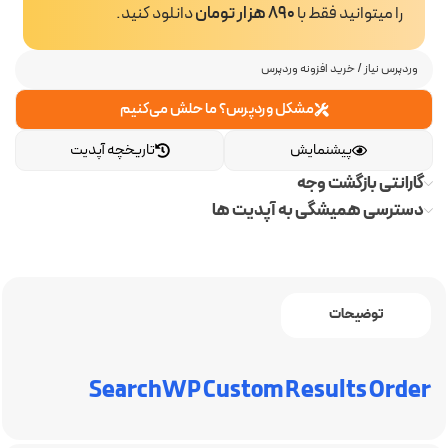
را میتوانید فقط با
890 هزار تومان
دانلود کنید.
وردپرس نیاز
/
خرید افزونه وردپرس
مشکل وردپرس؟ ما حلش می‌کنیم
پیشنمایش
تاریخچه آپدیت
گارانتی بازگشت وجه
دسترسی همیشگی به آپدیت ها
توضیحات
SearchWP Custom Results Order