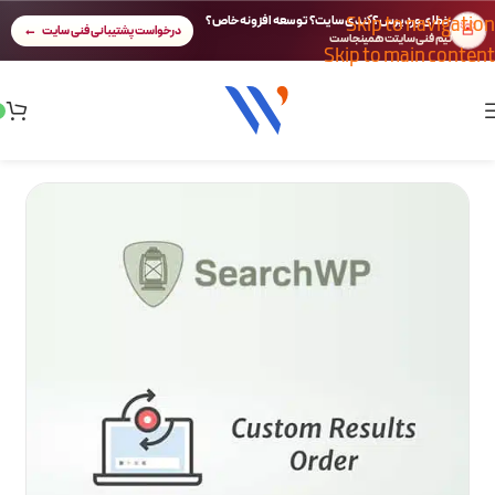
Skip to navigation
خطای وردپرس؟ کندی سایت؟ توسعه افزونه خاص؟
🚨
درخواست پشتیبانی فنی سایت
تیم فنی سایتت همینجاست
Skip to main content