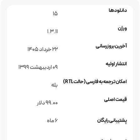
دانلودها
15
ورژن
1.3.11
آخرین بروزرسانی
22 خرداد 1405
انتشار اولیه
09 اردیبهشت 1399
امکان ترجمه به فارسی (حالت RTL)
بله
قیمت اصلی
99.00 دلار
6 ماه
پشتیبانی رایگان