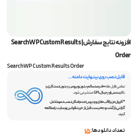
افزونه نتایج سفارش | SearchWP Custom Results
Order
SearchWP Custom Results Order
قابل نصب روی بینهایت دامنه...
تمامی فایل ها،
100 درصد سالم
،
بدون ویروس
و
بدون دستکاری
و
با
لایسنس اورجینال GPL
منتشر می شود.
*کاربران عزیز قالب‌های وردپرس؛ عدم امکان نصب دمو، شامل
گارانتی بازگشت وجه نیست. قبل از خرید، قوانین وبسایت را مطالعه
کنید.
تعداد دانلودها:
15