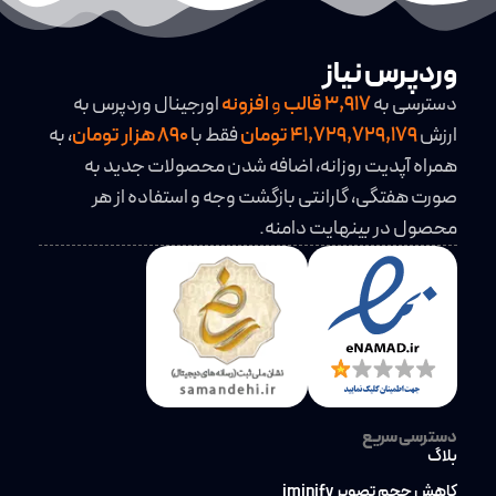
وردپرس نیاز
دسترسی به
3,917
قالب
و
افزونه
اورجینال وردپرس به
ارزش
41,729,729,179 تومان
فقط با
890 هزار تومان
، به
همراه آپدیت روزانه، اضافه شدن محصولات جدید به
صورت هفتگی، گارانتی بازگشت وجه و استفاده از هر
محصول در بینهایت دامنه.
دسترسی سریع
بلاگ
کاهش حجم تصویر iminify