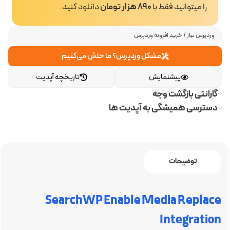
را میتوانید فقط با
890 هزار تومان
دانلود کنید.
وردپرس نیاز
/
خرید افزونه وردپرس
مشکل وردپرس؟ ما حلش می‌کنیم
پیشنمایش
تاریخچه آپدیت
گارانتی بازگشت وجه
دسترسی همیشگی به آپدیت ها
توضیحات
SearchWP Enable Media Replace
Integration