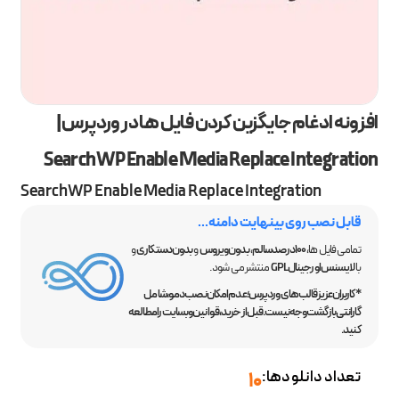
افزونه ادغام جایگزین کردن فایل ها در وردپرس |
SearchWP Enable Media Replace Integration
SearchWP Enable Media Replace Integration
قابل نصب روی بینهایت دامنه...
تمامی فایل ها،
100 درصد سالم
،
بدون ویروس
و
بدون دستکاری
و
با
لایسنس اورجینال GPL
منتشر می شود.
*کاربران عزیز قالب‌های وردپرس؛ عدم امکان نصب دمو، شامل
گارانتی بازگشت وجه نیست. قبل از خرید، قوانین وبسایت را مطالعه
کنید.
تعداد دانلودها:
10