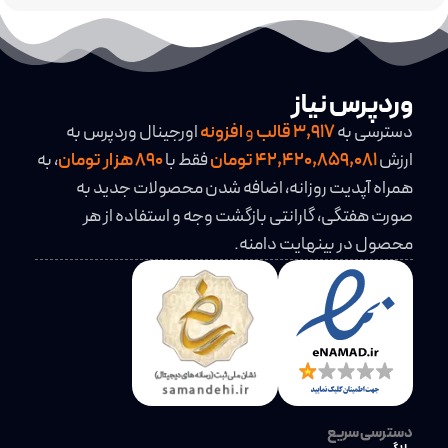
وردپرس نیاز
دسترسی به
3,917
قالب
و
افزونه
اورجینال وردپرس به
ارزش
42,420,859,081 تومان
فقط با
890 هزار تومان
، به
همراه آپدیت روزانه، اضافه شدن محصولات جدید به
صورت هفتگی، گارانتی بازگشت وجه و استفاده از هر
محصول در بینهایت دامنه.
دسترسی سریع