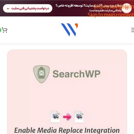
Skip to navigation
خطای وردپرس؟ کندی سایت؟ توسعه افزونه خاص؟
🚨
درخواست پشتیبانی فنی سایت
تیم فنی سایتت همینجاست
Skip to main content