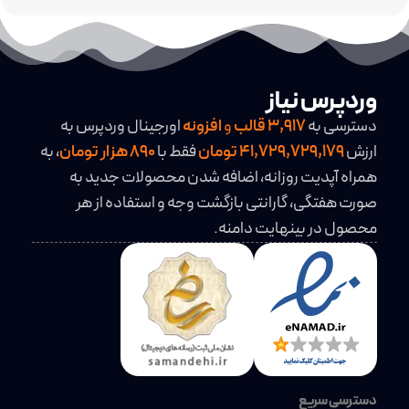
وردپرس نیاز
دسترسی به
3,917
قالب
و
افزونه
اورجینال وردپرس به
ارزش
41,729,729,179 تومان
فقط با
890 هزار تومان
، به
همراه آپدیت روزانه، اضافه شدن محصولات جدید به
صورت هفتگی، گارانتی بازگشت وجه و استفاده از هر
محصول در بینهایت دامنه.
دسترسی سریع