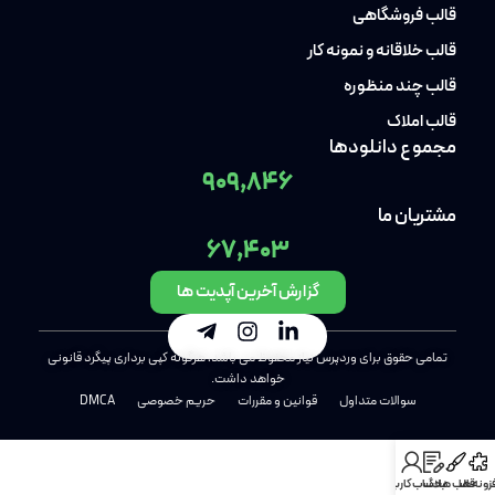
قالب فروشگاهی
قالب خلاقانه و نمونه کار
قالب چند منظوره
قالب املاک
مجموع دانلودها
909,846
مشتریان ما
67,403
گزارش آخرین آپدیت ها
تمامی حقوق برای وردپرس نیاز محفوظ می باشد، هرگونه کپی برداری پیگرد قانونی
خواهد داشت.
سوالات متداول
قوانین و مقررات
حریم خصوصی
DMCA
فزونه ها
قالب ها
بلاگ
حساب کاربری