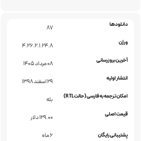
دانلودها
87
ورژن
4.26.2.1.24.8
آخرین بروزرسانی
08 مرداد 1405
انتشار اولیه
29 اسفند 1398
امکان ترجمه به فارسی (حالت RTL)
بله
قیمت اصلی
129.00 دلار
6 ماه
پشتیبانی رایگان