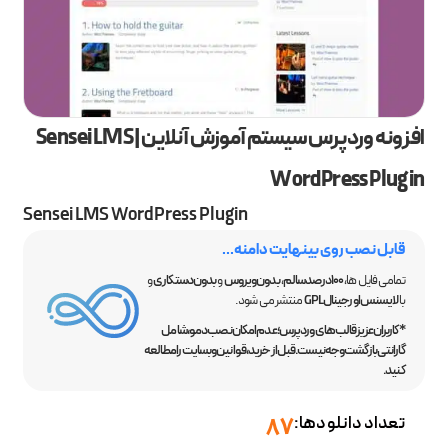
افزونه وردپرس سیستم آموزش آنلاین | Sensei LMS
WordPress Plugin
Sensei LMS WordPress Plugin
قابل نصب روی بینهایت دامنه...
تمامی فایل ها،
100 درصد سالم
،
بدون ویروس
و
بدون دستکاری
و
با
لایسنس اورجینال GPL
منتشر می شود.
*کاربران عزیز قالب‌های وردپرس؛ عدم امکان نصب دمو، شامل
گارانتی بازگشت وجه نیست. قبل از خرید، قوانین وبسایت را مطالعه
کنید.
تعداد دانلودها:
87