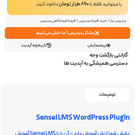
را میتوانید فقط با
890 هزار تومان
دانلود کنید.
وردپرس نیاز
/
خرید افزونه وردپرس
/
افزونه فروشگاهی وردپرس
مشکل وردپرس؟ ما حلش می‌کنیم
پیشنمایش
تاریخچه آپدیت
گارانتی بازگشت وجه
دسترسی همیشگی به آپدیت ها
توضیحات
Sensei LMS WordPress Plugin
دانش شما ارزش آموزش دارد – آن را با Sensei LMS آموزش