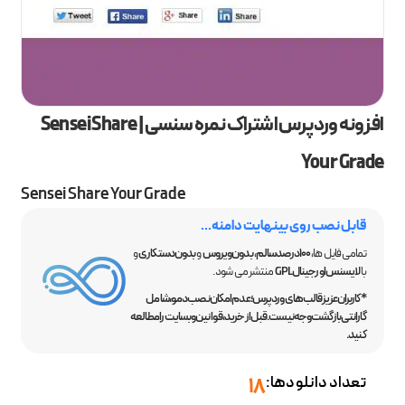
افزونه وردپرس اشتراک نمره سنسی | Sensei Share
Your Grade
Sensei Share Your Grade
قابل نصب روی بینهایت دامنه...
تمامی فایل ها،
100 درصد سالم
،
بدون ویروس
و
بدون دستکاری
و
با
لایسنس اورجینال GPL
منتشر می شود.
*کاربران عزیز قالب‌های وردپرس؛ عدم امکان نصب دمو، شامل
گارانتی بازگشت وجه نیست. قبل از خرید، قوانین وبسایت را مطالعه
کنید.
تعداد دانلودها:
18