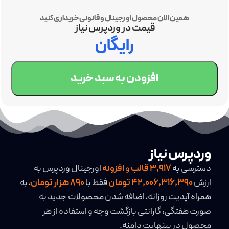
همین الان محصول اورجینال و قانونی خریداری کنید
قیمت در وردپرس نیاز
رایگان
افزودن به سبد خرید
وردپرس نیاز
دسترسی به
3,917
قالب
و
افزونه
اورجینال وردپرس به
ارزش
42,006,316,390 تومان
فقط با
890 هزار تومان
، به
همراه آپدیت روزانه، اضافه شدن محصولات جدید به
صورت هفتگی، گارانتی بازگشت وجه و استفاده از هر
محصول در بینهایت دامنه.