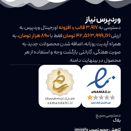
وردپرس نیاز
دسترسی به
3,917
قالب
و
افزونه
اورجینال وردپرس به
ارزش
42,563,999,161 تومان
فقط با
890 هزار تومان
، به
همراه آپدیت روزانه، اضافه شدن محصولات جدید به
صورت هفتگی، گارانتی بازگشت وجه و استفاده از هر
محصول در بینهایت دامنه.
دسترسی سریع
بلاگ
کاهش حجم تصویر iminify