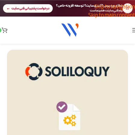
Skip to navigation
خطای وردپرس؟ کندی سایت؟ توسعه افزونه خاص؟
🚨
درخواست پشتیبانی فنی سایت
تیم فنی سایتت همینجاست
Skip to main content