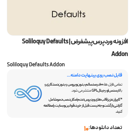
افزونه وردپرس پیشفرض | Soliloquy Defaults
Addon
Soliloquy Defaults Addon
قابل نصب روی بینهایت دامنه...
تمامی فایل ها،
100 درصد سالم
،
بدون ویروس
و
بدون دستکاری
و
با
لایسنس اورجینال GPL
منتشر می شود.
*کاربران عزیز قالب‌های وردپرس؛ عدم امکان نصب دمو، شامل
گارانتی بازگشت وجه نیست. قبل از خرید، قوانین وبسایت را مطالعه
کنید.
تعداد دانلودها:
10