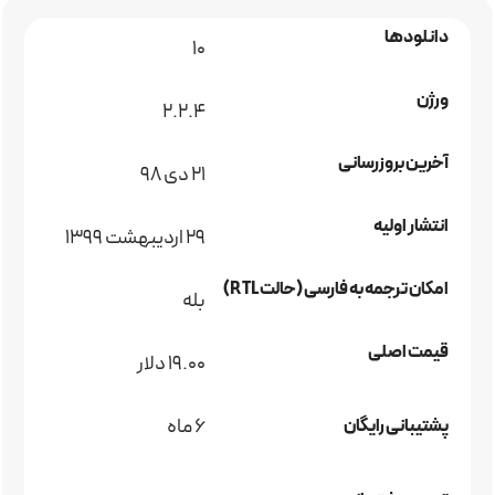
دانلودها
10
ورژن
2.2.4
آخرین بروزرسانی
۲۱ دی ۹۸
انتشار اولیه
29 اردیبهشت 1399
امکان ترجمه به فارسی (حالت RTL)
بله
قیمت اصلی
19.00 دلار
6 ماه
پشتیبانی رایگان