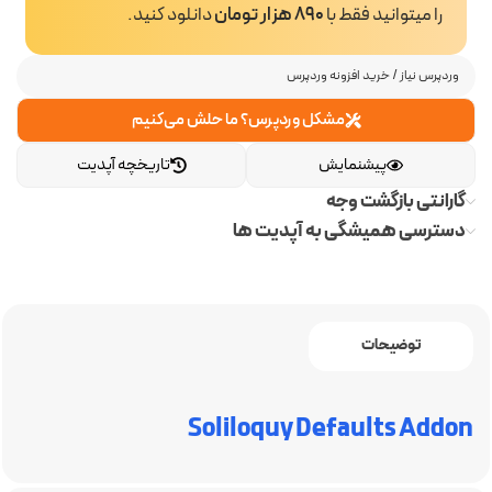
را میتوانید فقط با
890 هزار تومان
دانلود کنید.
وردپرس نیاز
/
خرید افزونه وردپرس
مشکل وردپرس؟ ما حلش می‌کنیم
پیشنمایش
تاریخچه آپدیت
گارانتی بازگشت وجه
دسترسی همیشگی به آپدیت ها
توضیحات
Soliloquy Defaults Addon