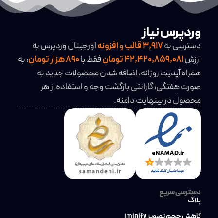
وردپرس نیاز
دسترسی به
3,917
قالب
و
افزونه
اورجینال وردپرس به
ارزش
42,420,859,081 تومان
فقط با
890 هزار تومان
، به
همراه آپدیت روزانه، اضافه شدن محصولات جدید به
صورت هفتگی، گارانتی بازگشت وجه و استفاده از هر
محصول در بینهایت دامنه.
دسترسی سریع
بلاگ
کاهش حجم تصویر iminify