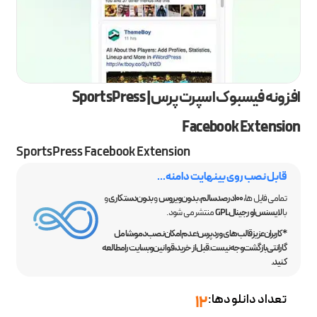
افزونه فیسبوک اسپرت پرس | SportsPress
Facebook Extension
SportsPress Facebook Extension
قابل نصب روی بینهایت دامنه...
تمامی فایل ها،
100 درصد سالم
،
بدون ویروس
و
بدون دستکاری
و
با
لایسنس اورجینال GPL
منتشر می شود.
*کاربران عزیز قالب‌های وردپرس؛ عدم امکان نصب دمو، شامل
گارانتی بازگشت وجه نیست. قبل از خرید، قوانین وبسایت را مطالعه
کنید.
تعداد دانلودها:
12