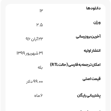
دانلودها
12
ورژن
2.5
آخرین بروزرسانی
۲۲ آبان ۹۶
انتشار اولیه
31 شهریور 1399
امکان ترجمه به فارسی (حالت RTL)
بله
قیمت اصلی
99.00 دلار
6 ماه
پشتیبانی رایگان