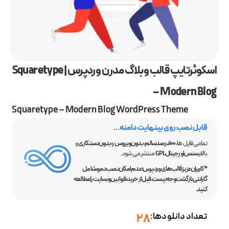
اسکوئرتایپ قالب وبلاگ مدرن وردپرس | Squaretype
– Modern Blog
Squaretype – Modern Blog WordPress Theme
قابل نصب روی بینهایت دامنه...
تمامی فایل ها،
100 درصد سالم
،
بدون ویروس
و
بدون دستکاری
و
با
لایسنس اورجینال GPL
منتشر می شود.
*کاربران عزیز قالب‌های وردپرس؛ عدم امکان نصب دمو، شامل
گارانتی بازگشت وجه نیست. قبل از خرید، قوانین وبسایت را مطالعه
کنید.
تعداد دانلودها:
28