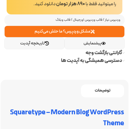
را میتوانید فقط با
890 هزار تومان
دانلود کنید.
وردپرس نیاز
/
قالب وردپرس اورجینال
/
قالب وبلاگ
مشکل وردپرس؟ ما حلش می‌کنیم
پیشنمایش
تاریخچه آپدیت
گارانتی بازگشت وجه
دسترسی همیشگی به آپدیت ها
توضیحات
Squaretype – Modern Blog WordPress
Theme