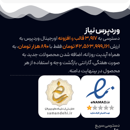
وردپرس نیاز
دسترسی به
3,917
قالب
و
افزونه
اورجینال وردپرس به
ارزش
42,563,999,161 تومان
فقط با
890 هزار تومان
، به
همراه آپدیت روزانه، اضافه شدن محصولات جدید به
صورت هفتگی، گارانتی بازگشت وجه و استفاده از هر
محصول در بینهایت دامنه.
دسترسی سریع