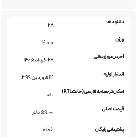
دانلودها
28
ورژن
4.0.0
آخرین بروزرسانی
28 خرداد 1405
انتشار اولیه
14 فروردین 1399
امکان ترجمه به فارسی (حالت RTL)
بله
قیمت اصلی
59.00 دلار
6 ماه
پشتیبانی رایگان