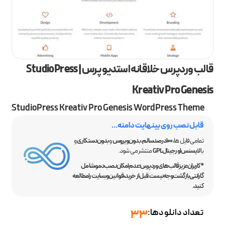
قالب وردپرس خلاقانه استدیو پرس | StudioPress
Kreativ Pro Genesis
StudioPress Kreativ Pro Genesis WordPress Theme
قابل نصب روی بینهایت دامنه...
تمامی فایل ها،
100 درصد سالم
،
بدون ویروس
و
بدون دستکاری
و
با
لایسنس اورجینال GPL
منتشر می شود.
*کاربران عزیز قالب‌های وردپرس؛ عدم امکان نصب دمو، شامل
گارانتی بازگشت وجه نیست. قبل از خرید، قوانین وبسایت را مطالعه
کنید.
تعداد دانلودها:
33