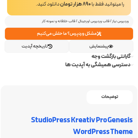
را میتوانید فقط با
890 هزار تومان
دانلود کنید.
وردپرس نیاز
/
قالب وردپرس اورجینال
/
قالب خلاقانه و نمونه کار
مشکل وردپرس؟ ما حلش می‌کنیم
پیشنمایش
تاریخچه آپدیت
گارانتی بازگشت وجه
دسترسی همیشگی به آپدیت ها
توضیحات
StudioPress Kreativ Pro Genesis
WordPress Theme