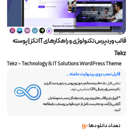
قالب وردپرس تکنولوژی و راهکارهای IT تکز | پوسته
Tekz
Tekz – Technology & IT Solutions WordPress Theme
قابل نصب روی بینهایت دامنه...
تمامی فایل ها،
100 درصد سالم
،
بدون ویروس
و
بدون دستکاری
و
با
لایسنس اورجینال GPL
منتشر می شود.
*کاربران عزیز قالب‌های وردپرس؛ عدم امکان نصب دمو، شامل
گارانتی بازگشت وجه نیست. قبل از خرید، قوانین وبسایت را مطالعه
کنید.
تعداد دانلودها:
16