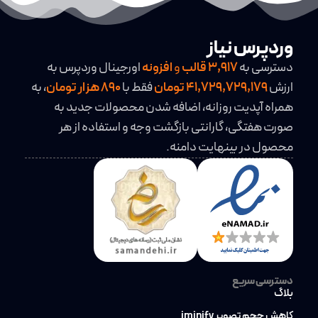
وردپرس نیاز
دسترسی به
3,917
قالب
و
افزونه
اورجینال وردپرس به
ارزش
41,729,729,179 تومان
فقط با
890 هزار تومان
، به
همراه آپدیت روزانه، اضافه شدن محصولات جدید به
صورت هفتگی، گارانتی بازگشت وجه و استفاده از هر
محصول در بینهایت دامنه.
دسترسی سریع
بلاگ
کاهش حجم تصویر iminify