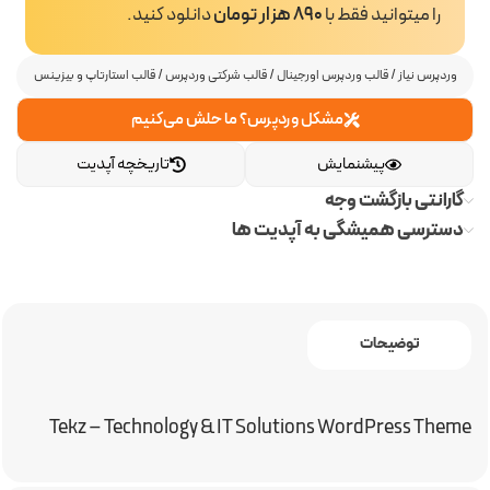
را میتوانید فقط با
890 هزار تومان
دانلود کنید.
وردپرس نیاز
/
قالب وردپرس اورجینال
/
قالب شرکتی وردپرس
/
قالب استارتاپ و بیزینس
مشکل وردپرس؟ ما حلش می‌کنیم
پیشنمایش
تاریخچه آپدیت
گارانتی بازگشت وجه
دسترسی همیشگی به آپدیت ها
توضیحات
Tekz – Technology & IT Solutions WordPress Theme