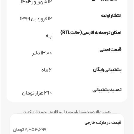
12 شهریور 1404
انتشار اولیه
12 فروردین 1399
امکان ترجمه به فارسی (حالت RTL)
بله
قیمت اصلی
13.00 دلار
6 ماه
پشتیبانی رایگان
تمدید پشتیبانی
290 هزار تومان
همین الان محصول اورجینال و قانونی خریداری کنید
قیمت در مارکت خارجی
2,454,699 تومان