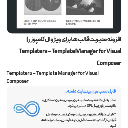
افزونه مدیریت قالب ها برای ویژوال کامپوزر |
Templatera – Template Manager for Visual
Composer
Templatera – Template Manager for Visual
Composer
قابل نصب روی بینهایت دامنه...
تمامی فایل ها،
100 درصد سالم
،
بدون ویروس
و
بدون دستکاری
و
با
لایسنس اورجینال GPL
منتشر می شود.
*کاربران عزیز قالب‌های وردپرس؛ عدم امکان نصب دمو، شامل
گارانتی بازگشت وجه نیست. قبل از خرید، قوانین وبسایت را مطالعه
کنید.