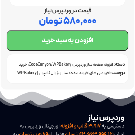
قیمت در وردپرس نیاز
۵۸۰,۰۰۰
تومان
افزودن به سبد خرید
دسته:
افزونه صفحه ساز وردپرس
WPBakery
CodeCanyon
خرید
برچسب:
افزونه وردپرس
افزودنی های افزونه صفحه ساز ویژوال کامپوزر | WP Bakery
Visual Composer Add-Ons Plugins
وردپرس نیاز
دسترسی به
3,917
قالب
و
افزونه
اورجینال وردپرس به
ارزش
42,563,999,161 تومان
فقط با
890 هزار تومان
، به