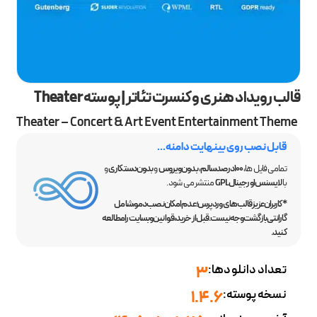
قالب رویداد هنری و کنسرت تئاتر | پوسته Theater
Theater – Concert & Art Event Entertainment Theme
قابل نصب روی بینهایت دامنه...
تمامی فایل ها،
100 درصد سالم
،
بدون ویروس
و
بدون دستکاری
و
با
لایسنس اورجینال GPL
منتشر می شود.
*کاربران عزیز قالب‌های وردپرس؛ عدم امکان نصب دمو، شامل
گارانتی بازگشت وجه نیست. قبل از خرید، قوانین وبسایت را مطالعه
کنید.
تعداد دانلودها:
3
نسخه پوسته:
1.4.6