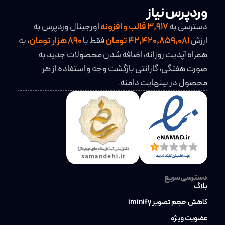
وردپرس نیاز
دسترسی به
3,917
قالب
و
افزونه
اورجینال وردپرس به
ارزش
42,420,859,081 تومان
فقط با
890 هزار تومان
، به
همراه آپدیت روزانه، اضافه شدن محصولات جدید به
صورت هفتگی، گارانتی بازگشت وجه و استفاده از هر
محصول در بینهایت دامنه.
دسترسی سریع
بلاگ
کاهش حجم تصویر iminify
عضویت ویژه