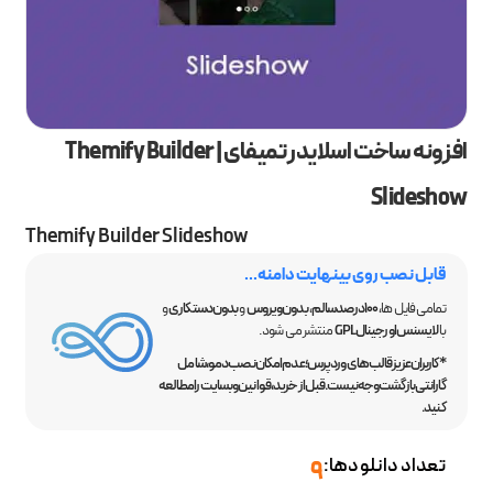
افزونه ساخت اسلایدر تمیفای | Themify Builder
Slideshow
Themify Builder Slideshow
قابل نصب روی بینهایت دامنه...
تمامی فایل ها،
100 درصد سالم
،
بدون ویروس
و
بدون دستکاری
و
با
لایسنس اورجینال GPL
منتشر می شود.
*کاربران عزیز قالب‌های وردپرس؛ عدم امکان نصب دمو، شامل
گارانتی بازگشت وجه نیست. قبل از خرید، قوانین وبسایت را مطالعه
کنید.
تعداد دانلودها:
9