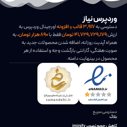
وردپرس نیاز
دسترسی به
3,917
قالب
و
افزونه
اورجینال وردپرس به
ارزش
41,729,729,179 تومان
فقط با
890 هزار تومان
، به
همراه آپدیت روزانه، اضافه شدن محصولات جدید به
صورت هفتگی، گارانتی بازگشت وجه و استفاده از هر
محصول در بینهایت دامنه.
دسترسی سریع
بلاگ
کاهش حجم تصویر iminify