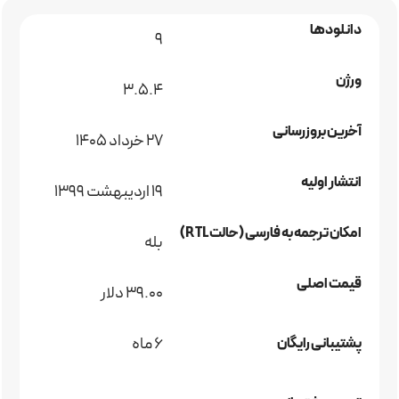
دانلودها
9
ورژن
3.5.4
آخرین بروزرسانی
27 خرداد 1405
انتشار اولیه
19 اردیبهشت 1399
امکان ترجمه به فارسی (حالت RTL)
بله
قیمت اصلی
39.00 دلار
6 ماه
پشتیبانی رایگان