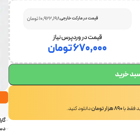
قیمت در مارکت خارجی
10,922,198 تومان
قیمت در وردپرس نیاز
۶۷۰,۰۰۰
تومان
سبد خرید
ید فقط با
890 هزار تومان
دانلود کنید.
گار
دست