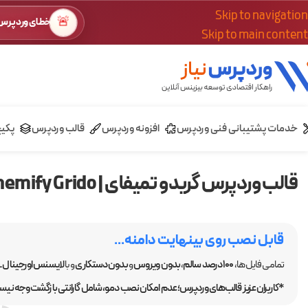
Skip to navigation
🚨
خطای وردپرس؟
Skip to main content
خدمات پشتیبانی فنی وردپرس
افزونه وردپرس
قالب وردپرس
پکی
قالب وردپرس گریدو تمیفای | Themify Grido
قابل نصب روی بینهایت دامنه...
تمامی فایل ها،
100 درصد سالم
،
بدون ویروس
و
بدون دستکاری
و با
لایسنس اورجینال GPL
*کاربران عزیز قالب‌های وردپرس؛ عدم امکان نصب دمو، شامل گارانتی بازگشت وجه نیست.