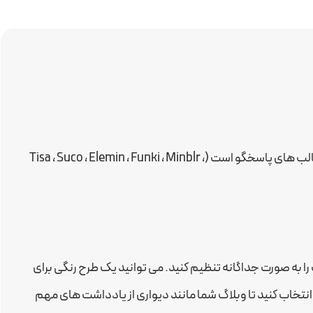
Grido یک قالب جدید مانند Tumblr برای پیوستن به خانواده قالب های پاسخگو است (Tisa ، Suco ، Elemin ، Funki ، Minblr ،
توانید پست را به صورت جداگانه تنظیم کنید. می توانید یک طرح رنگی برای
تخاب کنید تا وبلاگ شما مانند دیواری از یادداشت های مهم