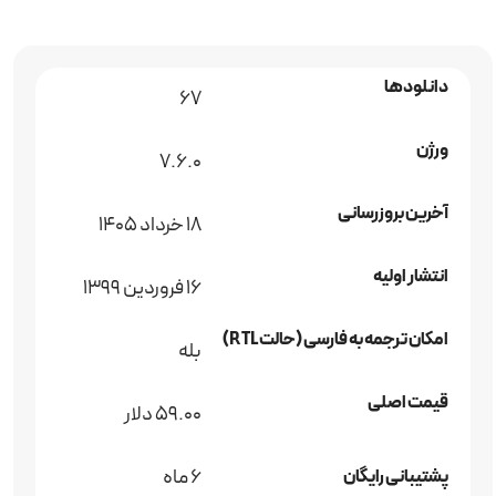
دانلودها
67
ورژن
7.6.0
آخرین بروزرسانی
18 خرداد 1405
انتشار اولیه
16 فروردین 1399
امکان ترجمه به فارسی (حالت RTL)
بله
قیمت اصلی
59.00 دلار
6 ماه
پشتیبانی رایگان