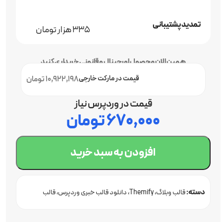
تمدید پشتیبانی
335 هزار تومان
همین الان محصول اورجینال و قانونی خریداری کنید
قیمت در مارکت خارجی
10,922,198 تومان
قیمت در وردپرس نیاز
۶۷۰,۰۰۰
تومان
افزودن به سبد خرید
دسته:
قالب وبلاگ
Themify
دانلود قالب خبری وردپرس
قالب
وردپرس اورجینال