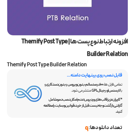
افزونه ارتباط نوع پست ها | Themify Post Type
Builder Relation
Themify Post Type Builder Relation
قابل نصب روی بینهایت دامنه...
تمامی فایل ها،
100 درصد سالم
،
بدون ویروس
و
بدون دستکاری
و
با
لایسنس اورجینال GPL
منتشر می شود.
*کاربران عزیز قالب‌های وردپرس؛ عدم امکان نصب دمو، شامل
گارانتی بازگشت وجه نیست. قبل از خرید، قوانین وبسایت را مطالعه
کنید.
تعداد دانلودها:
9