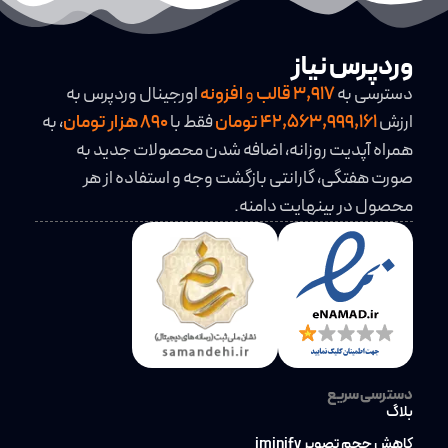
وردپرس نیاز
دسترسی به
3,917
قالب
و
افزونه
اورجینال وردپرس به
ارزش
42,563,999,161 تومان
فقط با
890 هزار تومان
، به
همراه آپدیت روزانه، اضافه شدن محصولات جدید به
صورت هفتگی، گارانتی بازگشت وجه و استفاده از هر
محصول در بینهایت دامنه.
دسترسی سریع
بلاگ
کاهش حجم تصویر iminify