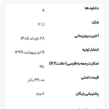
دانلودها
9
ورژن
2.1.1
آخرین بروزرسانی
28 خرداد 1405
انتشار اولیه
19 اردیبهشت 1399
امکان ترجمه به فارسی (حالت RTL)
بله
قیمت اصلی
49.00 دلار
6 ماه
پشتیبانی رایگان